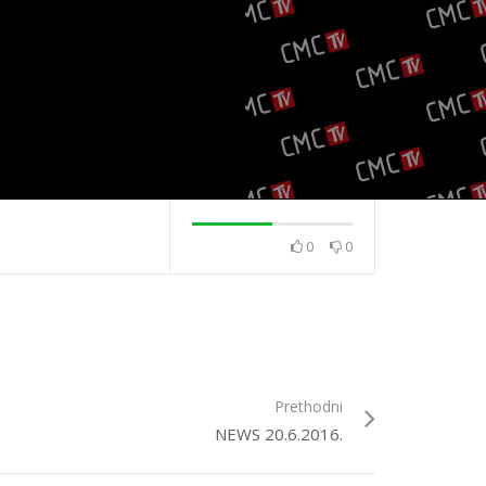
0
0
2020.
News 08.12.2020.
News 04.12.202
Prethodni
NEWS 20.6.2016.