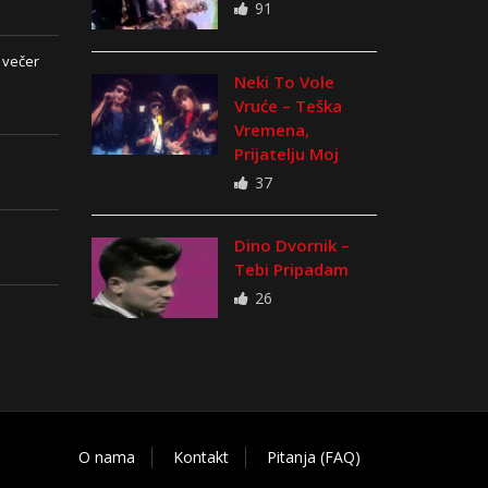
91
 večer
Neki To Vole
Vruće – Teška
Vremena,
Prijatelju Moj
37
Dino Dvornik –
Tebi Pripadam
26
O nama
Kontakt
Pitanja (FAQ)