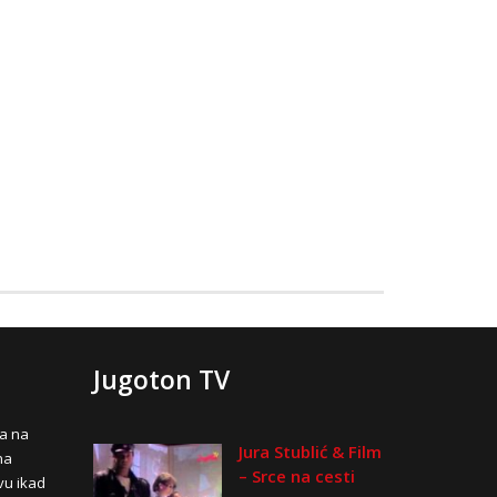
Jugoton TV
na na
Jura Stublić & Film
na
– Srce na cesti
vu ikad