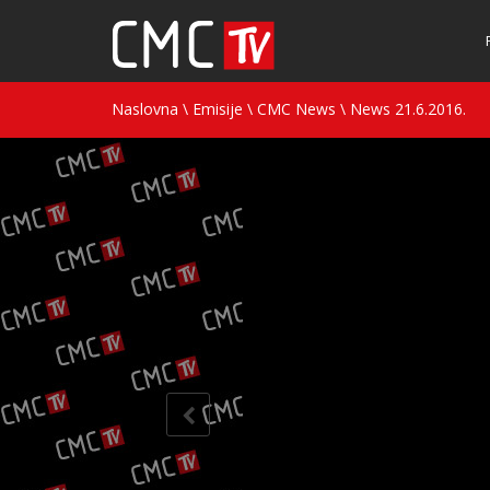
Naslovna
\
Emisije
\
CMC News
\
News 21.6.2016.