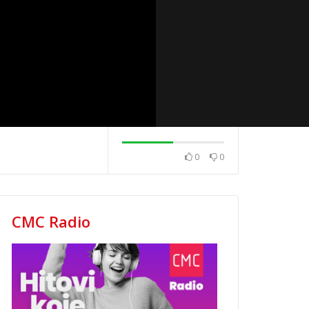
0
0
2020.
News 08.12.2020.
News 04.12.202
CMC Radio