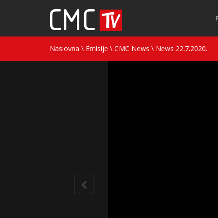
Naslovna
\
Emisije
\
CMC News
\
News 22.7.2020.