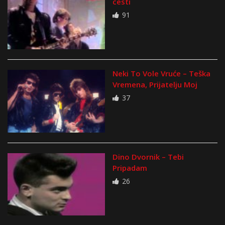
cesti
91
Neki To Vole Vruće – Teška
Vremena, Prijatelju Moj
37
Dino Dvornik – Tebi
Pripadam
26