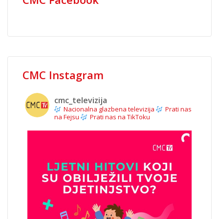
CMC Instagram
cmc_televizija
Nacionalna glazbena televizija
Prati nas
na Fejsu
Prati nas na TikToku