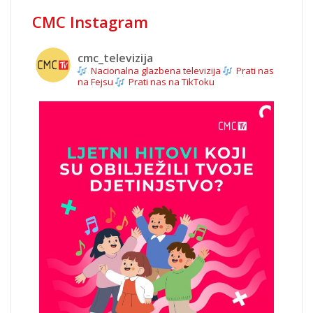
CMC Instagram
cmc_televizija
Nacionalna glazbena televizija
Prati nas
na Fejsu
Prati nas na TikToku