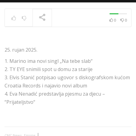
0
0
News 10.12.2020.
TRENUTNO SE PRIKAZUJE
25. rujan 2025.
1. Marino ima novi singl „Na tebe slab“
2. TY EYE snimili spot u domu za starije
3. Elvis Stanić potpisao ugovor s diskografskom kućom
Croatia Records i najavio novi album
4. Eva Nenadić predstavlja pjesmu za djecu –
“Prijateljstvo“
,
|
CMC News
Emisije