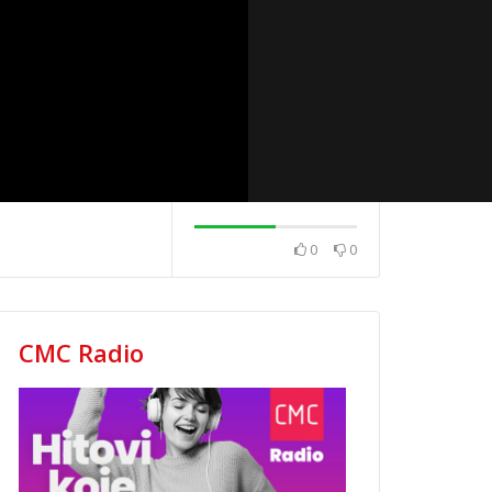
0
0
2020.
News 08.12.2020.
News 04.12.202
CMC Radio