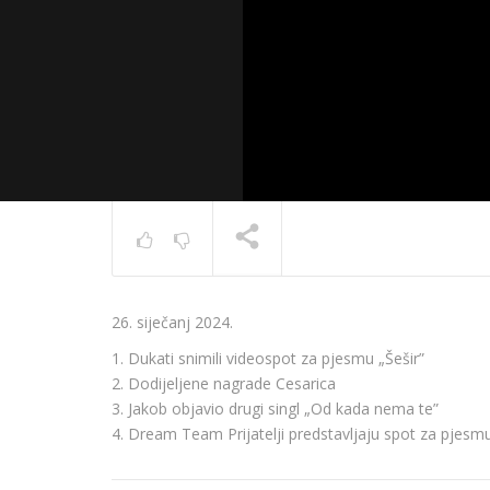
News 10.
26. siječanj 2024.
TRENUTNO SE PRIKAZUJE
1. Dukati snimili videospot za pjesmu „Šešir”
2. Dodijeljene nagrade Cesarica
3. Jakob objavio drugi singl „Od kada nema te”
4. Dream Team Prijatelji predstavljaju spot za pjesm