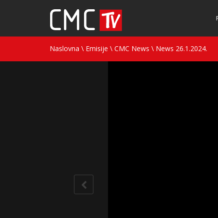
Naslovna
\
Emisije
\
CMC News
\
News 26.1.2024.