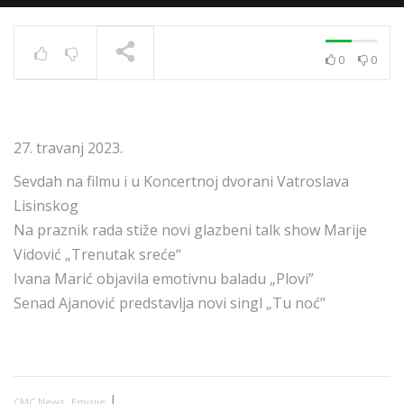
0
0
News 10.12.2020.
TRENUTNO SE PRIKAZUJE
27. travanj 2023.
Sevdah na filmu i u Koncertnoj dvorani Vatroslava
Lisinskog
Na praznik rada stiže novi glazbeni talk show Marije
Vidović „Trenutak sreće“
Ivana Marić objavila emotivnu baladu „Plovi”
Senad Ajanović predstavlja novi singl „Tu noć”
,
|
CMC News
Emisije