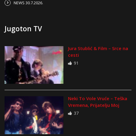
NEWS 30.7.2026.
Jugoton TV
Jura Stublić & Film – Srce na
cesti
91
Neki To Vole Vruće – Teška
Vremena, Prijatelju Moj
37