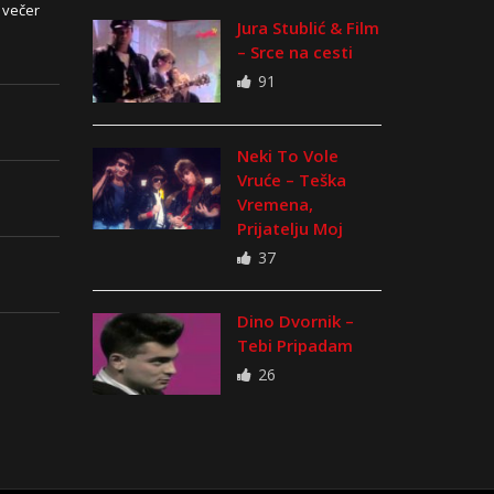
 večer
Jura Stublić & Film
– Srce na cesti
91
Neki To Vole
Vruće – Teška
Vremena,
Prijatelju Moj
37
Dino Dvornik –
Tebi Pripadam
26