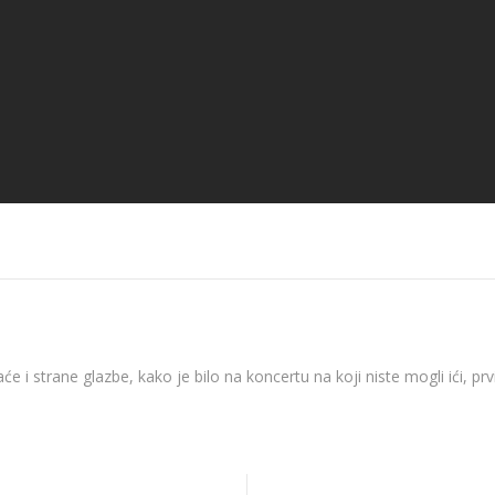
12.2020.
News 10.12.2020.
News 09.12.
će i strane glazbe, kako je bilo na koncertu na koji niste mogli ići, p