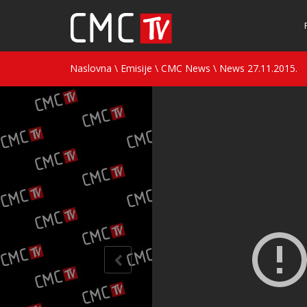
Naslovna
\
Emisije
\
CMC News
\
News 27.11.2015.