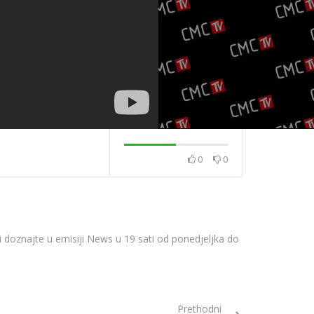
0
0
2020.
News 08.12.2020.
News 04.12.202
rvi doznajte u emisiji News u 19 sati od ponedjeljka do
Prethodni