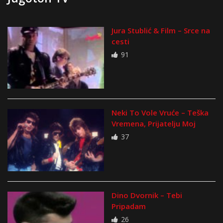
Jura Stublić & Film – Srce na
cesti
91
Neki To Vole Vruće – Teška
Vremena, Prijatelju Moj
37
Dino Dvornik – Tebi
Pripadam
26