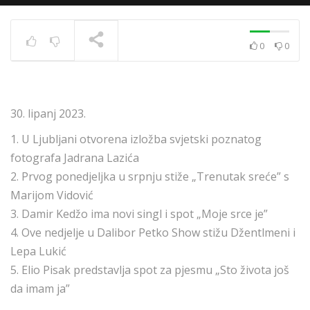
0
0
News 10.12.2020.
TRENUTNO SE PRIKAZUJE
30. lipanj 2023.
1. U Ljubljani otvorena izložba svjetski poznatog
fotografa Jadrana Lazića
2. Prvog ponedjeljka u srpnju stiže „Trenutak sreće” s
Marijom Vidović
3. Damir Kedžo ima novi singl i spot „Moje srce je”
4. Ove nedjelje u Dalibor Petko Show stižu Džentlmeni i
Lepa Lukić
5. Elio Pisak predstavlja spot za pjesmu „Sto života još
da imam ja”