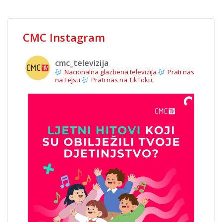
CMC Instagram
cmc_televizija
Nacionalna glazbena televizija
Prati nas
na Fejsu
Prati nas na TikToku