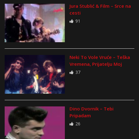
Jura Stublić & Film – Srce na
cesti
91
Neki To Vole Vruće – Teška
Vremena, Prijatelju Moj
37
Dino Dvornik – Tebi
Pripadam
26