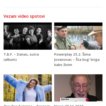
Vezani video spotovi
T.B.F. – Danas, sutra
Powerplay 25.2. Šima
(album)
Jovanovac – Šta kog’ briga
kako živim
Zsa Zsa & Vanna – Tragom
News 28.11.2019.