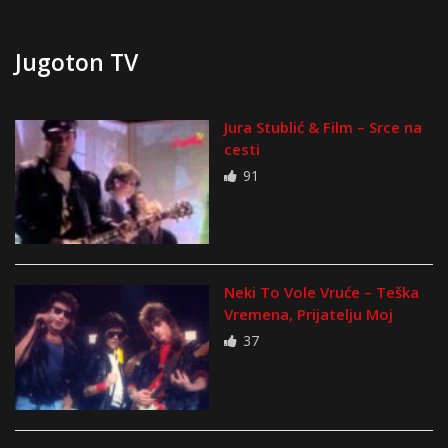
Jugoton TV
Jura Stublić & Film – Srce na
cesti
91
Neki To Vole Vruće – Teška
Vremena, Prijatelju Moj
37