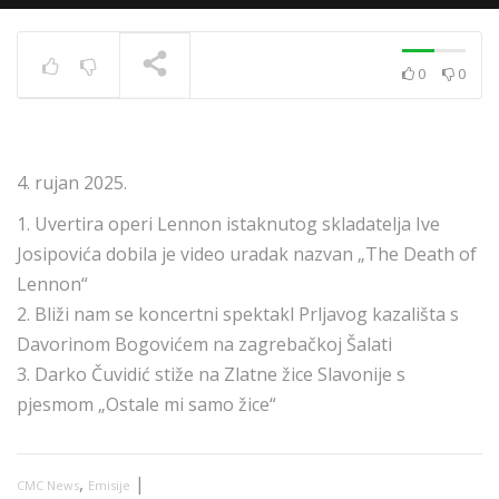
0
0
News 10.12.2020.
TRENUTNO SE PRIKAZUJE
4. rujan 2025.
1. Uvertira operi Lennon istaknutog skladatelja Ive
Josipovića dobila je video uradak nazvan „The Death of
Lennon“
2. Bliži nam se koncertni spektakl Prljavog kazališta s
Davorinom Bogovićem na zagrebačkoj Šalati
3. Darko Čuvidić stiže na Zlatne žice Slavonije s
pjesmom „Ostale mi samo žice“
,
|
CMC News
Emisije