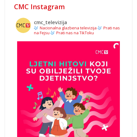
CMC Instagram
cmc_televizija
Nacionalna glazbena televizija
Prati nas
na Fejsu
Prati nas na TikToku