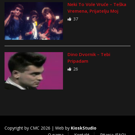
Neki To Vole Vruće – Teška
Vremena, Prijatelju Moj
37
Dino Dvornik – Tebi
Pripadam
26
Copyright by CMC 2026 | Web by
KioskStudio
O nama
Kontakt
Pitanja (FAQ)