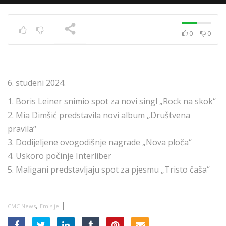
0
0
News 10.12.2020.
TRENUTNO SE PRIKAZUJE
6. studeni 2024.
1. Boris Leiner snimio spot za novi singl „Rock na skok“
2. Mia Dimšić predstavila novi album „Društvena
pravila“
3. Dodijeljene ovogodišnje nagrade „Nova ploča“
4. Uskoro počinje Interliber
5. Maligani predstavljaju spot za pjesmu „Tristo čaša“
,
|
CMC News
Emisije