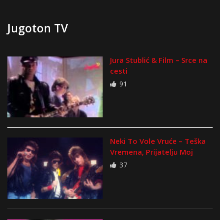
Jugoton TV
Jura Stublić & Film – Srce na
cesti
91
Neki To Vole Vruće – Teška
Vremena, Prijatelju Moj
37