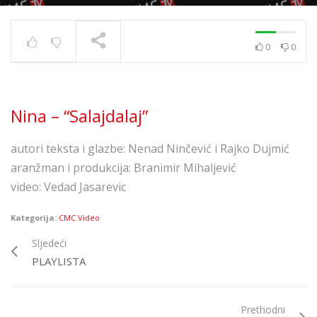
0
0
Maja Šuput – “Hej,
Balkano”
TRENUTNO SE PRIKAZUJE
Nina – “Salajdalaj”
autori teksta i glazbe: Nenad Ninčević i Rajko Dujmić
aranžman i produkcija: Branimir Mihaljević
video: Vedad Jasarevic
Kategorija:
CMC Video
Sljedeći
PLAYLISTA
Prethodni