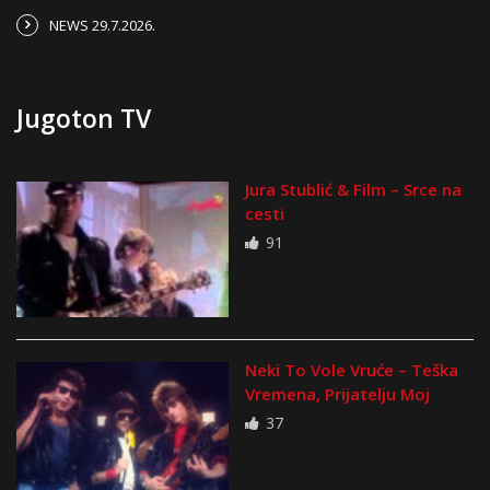
NEWS 29.7.2026.
Jugoton TV
Jura Stublić & Film – Srce na
cesti
91
Neki To Vole Vruće – Teška
Vremena, Prijatelju Moj
37