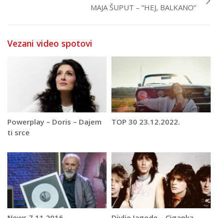
MAJA ŠUPUT – “HEJ, BALKANO”
Vezani video spotovi
Powerplay – Doris – Dajem
TOP 30 23.12.2022.
ti srce
News 7.11.2016.
Divlje Jagode – Ciganka