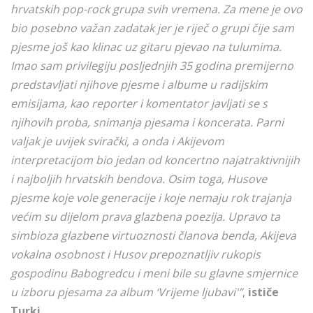
hrvatskih pop-rock grupa svih vremena. Za mene je ovo
bio posebno važan zadatak jer je riječ o grupi čije sam
pjesme još kao klinac uz gitaru pjevao na tulumima.
Imao sam privilegiju posljednjih 35 godina premijerno
predstavljati njihove pjesme i albume u radijskim
emisijama, kao reporter i komentator javljati se s
njihovih proba, snimanja pjesama i koncerata. Parni
valjak je uvijek svirački, a onda i Akijevom
interpretacijom bio jedan od koncertno najatraktivnijih
i najboljih hrvatskih bendova. Osim toga, Husove
pjesme koje vole generacije i koje nemaju rok trajanja
većim su dijelom prava glazbena poezija. Upravo ta
simbioza glazbene virtuoznosti članova benda, Akijeva
vokalna osobnost i Husov prepoznatljiv rukopis
gospodinu Babogredcu i meni bile su glavne smjernice
u izboru pjesama za album ‘Vrijeme ljubavi'”
,
ističe
Turki
.