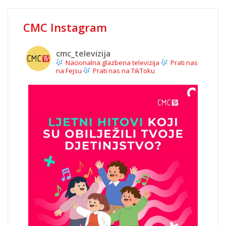
CMC Instagram
cmc_televizija
Nacionalna glazbena televizija
Prati nas
na Fejsu
Prati nas na TikToku