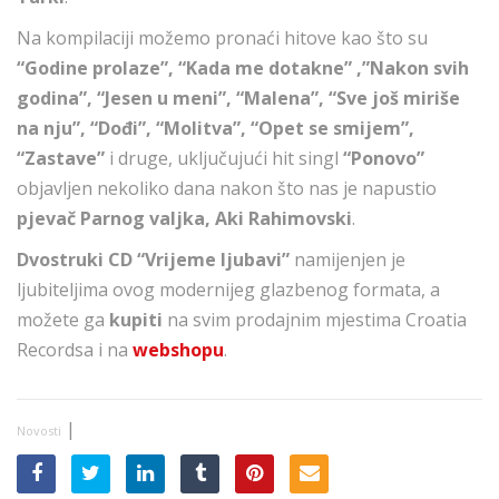
Na kompilaciji možemo pronaći hitove kao što su
“Godine prolaze”, “Kada me dotakne” ,”Nakon svih
godina”, “Jesen u meni”, “Malena”, “Sve još miriše
na nju”, “Dođi”, “Molitva”, “Opet se smijem”,
“Zastave”
i druge, uključujući hit singl
“Ponovo”
objavljen nekoliko dana nakon što nas je napustio
pjevač Parnog valjka, Aki Rahimovski
.
Dvostruki CD “Vrijeme ljubavi”
namijenjen je
ljubiteljima ovog modernijeg glazbenog formata, a
možete ga
kupiti
na svim prodajnim mjestima Croatia
Recordsa i na
webshopu
.
|
Novosti