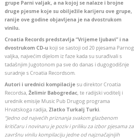
grupe Parni valjak, a na kojoj se nalaze i brojne
druge pjesme koje su obilježile karijeru ove grupe,
ranije ove godine objavljena je na dvostrukom
vinilu.
Croatia Records predstavlja “Vrijeme ljubavi” i na
dvostrukom CD-u
koji se sastoji od 20 pjesama Parnog
valjka, najvećim dijelom iz faze kada su surađivali s
tadašnjim Jugotonom pa sve do danas i dugogodišnje
suradnje s Croatia Recordsom.
Autori i urednici kompilacije
su direktor Croatia
Recordsa,
Želimir Babogredac
, te radijski voditelj i
urednik emisije Music Pub Drugog programa
Hrvatskoga radija,
Zlatko Turkalj Turki
.
“Jedno od najvećih priznanja svakom glazbenom
kritičaru i novinaru je poziv i priliku za izbor pjesama za
završnu vinilu kompilaciju jedne od najznačajnijih