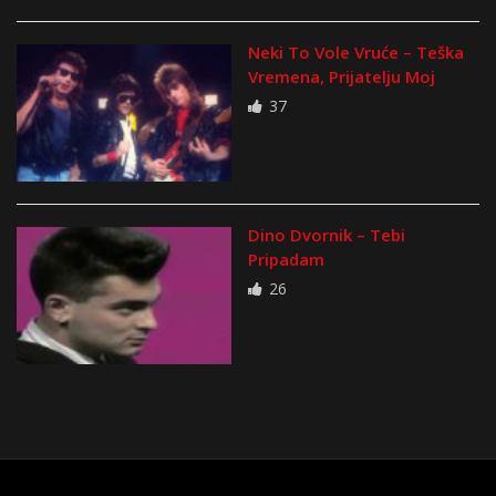
Neki To Vole Vruće – Teška
Vremena, Prijatelju Moj
37
Dino Dvornik – Tebi
Pripadam
26