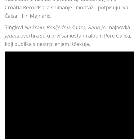
Croatia Recordsa, a snimanje i montažu potpisuju Iva
Čaisa i Tin Majnarić.
Singlovi
Na kraju
,
Posljednja šansa, Rano je
i najnovija
Jedina
uvertira su u prvi samostalni album Pere Galića,
koji publika s nestrpljenjem iščekuje.