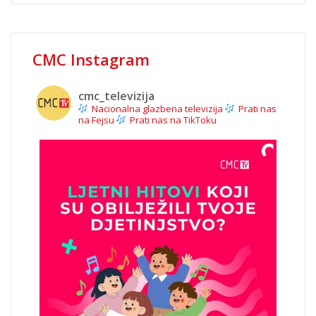
CMC Instagram
cmc_televizija
Nacionalna glazbena televizija
Prati nas
na Fejsu
Prati nas na TikToku