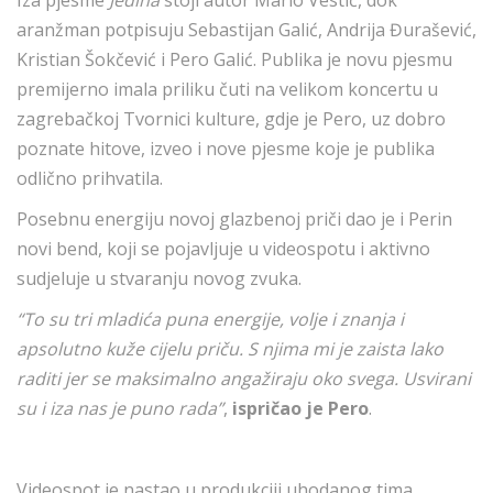
Iza pjesme
Jedina
stoji autor Mario Vestić, dok
aranžman potpisuju Sebastijan Galić, Andrija Đurašević,
Kristian Šokčević i Pero Galić. Publika je novu pjesmu
premijerno imala priliku čuti na velikom koncertu u
zagrebačkoj Tvornici kulture, gdje je Pero, uz dobro
poznate hitove, izveo i nove pjesme koje je publika
odlično prihvatila.
Posebnu energiju novoj glazbenoj priči dao je i Perin
novi bend, koji se pojavljuje u videospotu i aktivno
sudjeluje u stvaranju novog zvuka.
“To su tri mladića puna energije, volje i znanja i
apsolutno kuže cijelu priču. S njima mi je zaista lako
raditi jer se maksimalno angažiraju oko svega. Usvirani
su i iza nas je puno rada”
,
ispričao je Pero
.
Videospot je nastao u produkciji uhodanog tima