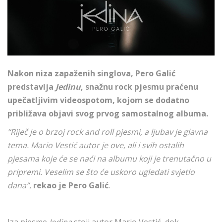
Nakon niza zapaženih singlova, Pero Galić
predstavlja
Jedinu
, snažnu rock pjesmu praćenu
upečatljivim videospotom, kojom se dodatno
približava objavi svog prvog samostalnog albuma.
“Riječ je o brzoj rock and roll pjesmi, a ljubav je glavna
tema. Mario Vestić autor je ove, ali i svih ostalih
pjesama koje će se naći na albumu koji je trenutačno u
pripremi. Veselim se što će uskoro ugledati svjetlo
dana”
,
rekao je Pero Galić
.