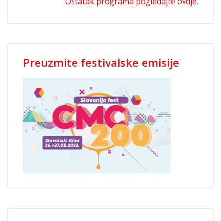
Ostatak programa pogledajte ovdje.
Preuzmite festivalske emisije