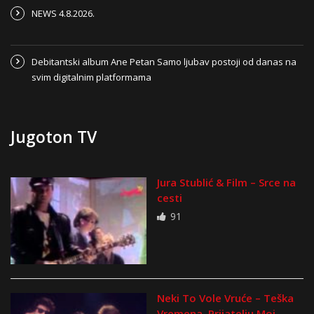
NEWS 4.8.2026.
Debitantski album Ane Petan Samo ljubav postoji od danas na
svim digitalnim platformama
Jugoton TV
Jura Stublić & Film – Srce na
cesti
91
Neki To Vole Vruće – Teška
Vremena, Prijatelju Moj