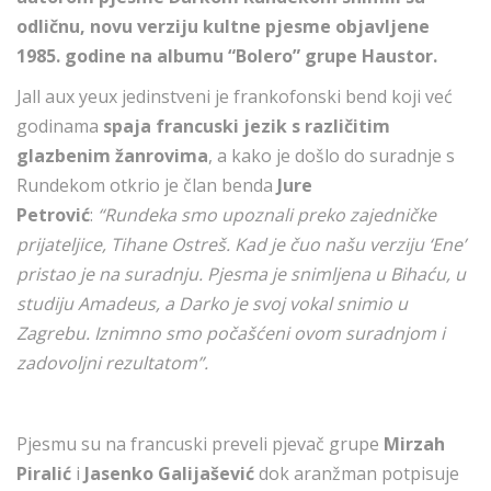
odličnu, novu verziju kultne pjesme objavljene
1985. godine na albumu “Bolero” grupe Haustor.
Jall aux yeux jedinstveni je frankofonski bend koji već
godinama
spaja francuski jezik s različitim
glazbenim žanrovima
, a kako je došlo do suradnje s
Rundekom otkrio je član benda
Jure
Petrović
:
“Rundeka smo upoznali preko zajedničke
prijateljice, Tihane Ostreš. Kad je čuo našu verziju ‘Ene’
pristao je na suradnju. Pjesma je snimljena u Bihaću, u
studiju Amadeus, a Darko je svoj vokal snimio u
Zagrebu. Iznimno smo počašćeni ovom suradnjom i
zadovoljni rezultatom”.
Pjesmu su na francuski preveli pjevač grupe
Mirzah
Piralić
i
Jasenko Galijašević
dok aranžman potpisuje