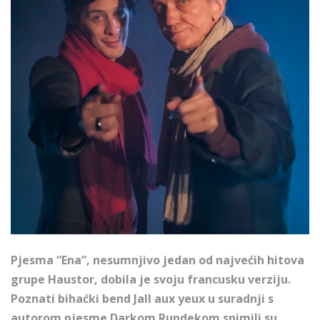
Pjesma “Ena”, nesumnjivo jedan od najvećih hitova
grupe Haustor, dobila je svoju francusku verziju.
Poznati bihaćki bend Jall aux yeux u suradnji s
autorom pjesme Darkom Rundekom snimili su