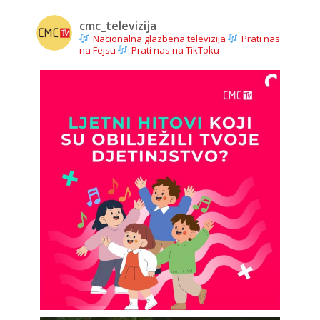
cmc_televizija
Nacionalna glazbena televizija
Prati nas
na Fejsu
Prati nas na TikToku