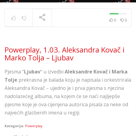
0
0
Powerplay 5.7. – Ivana
Kovač – Srećo i tugo
TRENUTNO SE PRIKAZUJE
Powerplay, 1.03. Aleksandra Kovač i
Marko Tolja – Ljubav
Pjesma “
Ljubav
“ u izvedbi
Aleksandre Kovač i Marka
Tolje
prekrasna je balada koju je napisala i orkestrirala
Aleksandra Kovač – ujedno je i prva pjesma s njezina
nadolazećeg albuma, na kojem će se naći najljepše
pjesme koje je ova cijenjena autorica pisala za neke od
najvećih glazbenih imena u regiji.
Kategorija:
Powerplay