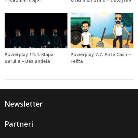
– Paralelni svijet
Krušlin & Latino – Čuvaj me
Powerplay 14.4. Klapa
Powerplay 7.7. Ante Cash –
Berulia – Bez anđela
Fešta
Newsletter
Partneri