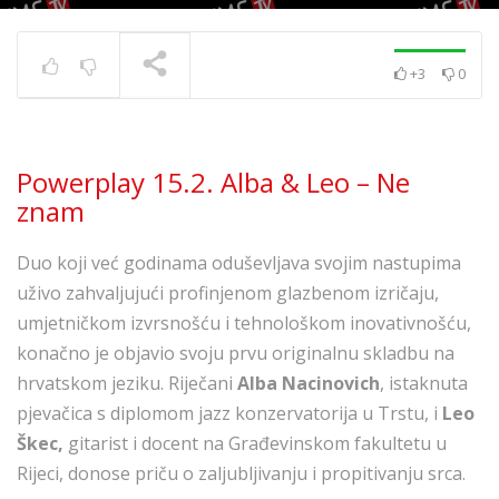
+3
0
Powerplay 5.7. – Ivana
Kovač – Srećo i tugo
TRENUTNO SE PRIKAZUJE
Powerplay 15.2. Alba & Leo – Ne
znam
Duo koji već godinama oduševljava svojim nastupima
uživo zahvaljujući profinjenom glazbenom izričaju,
umjetničkom izvrsnošću i tehnološkom inovativnošću,
konačno je objavio svoju prvu originalnu skladbu na
hrvatskom jeziku. Riječani
Alba Nacinovich
, istaknuta
pjevačica s diplomom jazz konzervatorija u Trstu, i
Leo
Škec,
gitarist i docent na Građevinskom fakultetu u
Rijeci, donose priču o zaljubljivanju i propitivanju srca.