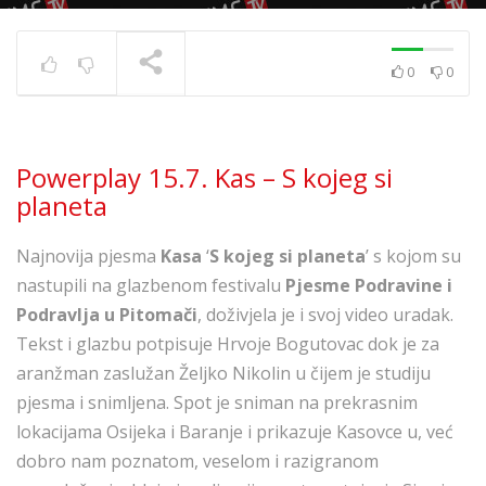
0
0
Powerplay 5.7. – Ivana
Kovač – Srećo i tugo
TRENUTNO SE PRIKAZUJE
Powerplay 15.7. Kas – S kojeg si
planeta
Najnovija pjesma
Kasa
‘
S kojeg si planeta
’ s kojom su
nastupili na glazbenom festivalu
Pjesme Podravine i
Podravlja u Pitomači
, doživjela je i svoj video uradak.
Tekst i glazbu potpisuje Hrvoje Bogutovac dok je za
aranžman zaslužan Željko Nikolin u čijem je studiju
pjesma i snimljena. Spot je sniman na prekrasnim
lokacijama Osijeka i Baranje i prikazuje Kasovce u, već
dobro nam poznatom, veselom i razigranom