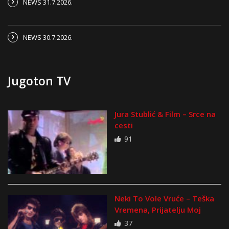
NEWS 31.7.2026.
NEWS 30.7.2026.
Jugoton TV
Jura Stublić & Film – Srce na
cesti
91
Neki To Vole Vruće – Teška
Vremena, Prijatelju Moj
37