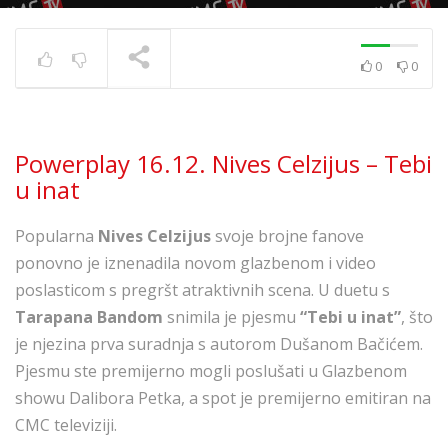
0
0
Powerplay 5.7. – Ivana
Kovač – Srećo i tugo
TRENUTNO SE PRIKAZUJE
Powerplay 16.12. Nives Celzijus – Tebi
u inat
Popularna
Nives Celzijus
svoje brojne fanove
ponovno je iznenadila novom glazbenom i video
poslasticom s pregršt atraktivnih scena. U duetu s
Tarapana Bandom
snimila je pjesmu
“Tebi u inat”
, što
je njezina prva suradnja s autorom Dušanom Bačićem.
Pjesmu ste premijerno mogli poslušati u Glazbenom
showu Dalibora Petka, a spot je premijerno emitiran na
CMC televiziji.