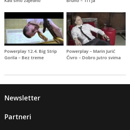
Kad smo zajedno
Bruno – Ti i ja
Powerplay 12.4. Big Strip
Powerplay – Marin Jurić
Gorila – Bez treme
Ćivro – Dobro jutro svima
Newsletter
Partneri