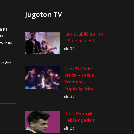
Jugoton TV
na na
Jura Stublić & Film
na
– Srce na cesti
vu ikad
91
 večer
Neki To Vole
Vruće – Teška
Vremena,
Prijatelju Moj
37
Dino Dvornik –
Tebi Pripadam
26