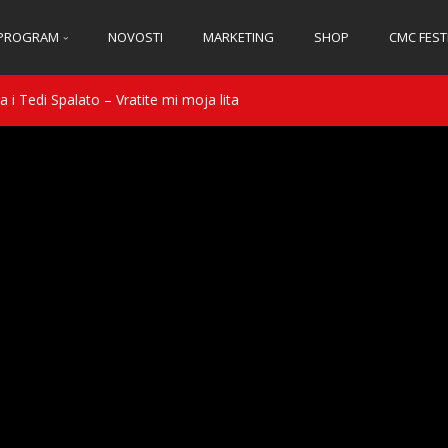
PROGRAM
NOVOSTI
MARKETING
SHOP
CMC FEST
 i Tedi Spalato – Vratite mi moja lita