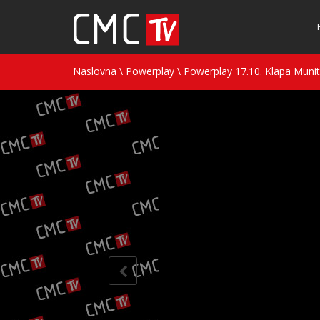
Naslovna
\
Powerplay
\
Powerplay 17.10. Klapa Munita