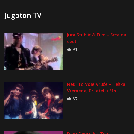
Jugoton TV
Jura Stublić & Film – Srce na
cesti
91
Neki To Vole Vruće – Teška
Vremena, Prijatelju Moj
37
Dino Dvornik – Tebi