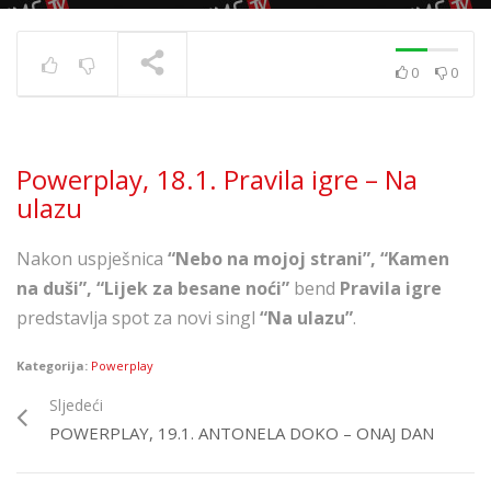
0
0
Powerplay 5.7. – Ivana
Kovač – Srećo i tugo
TRENUTNO SE PRIKAZUJE
Powerplay, 18.1. Pravila igre – Na
ulazu
Nakon uspješnica
“Nebo na mojoj strani”, “Kamen
na duši”, “Lijek za besane noći”
bend
Pravila igre
predstavlja spot za novi singl
“Na ulazu”
.
Kategorija:
Powerplay
Sljedeći
POWERPLAY, 19.1. ANTONELA DOKO – ONAJ DAN