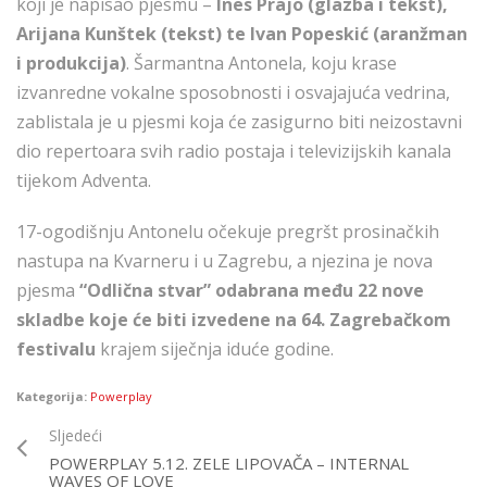
koji je napisao pjesmu –
Ines Prajo (glazba i tekst),
Arijana Kunštek (tekst) te Ivan Popeskić (aranžman
i produkcija)
. Šarmantna Antonela, koju krase
izvanredne vokalne sposobnosti i osvajajuća vedrina,
zablistala je u pjesmi koja će zasigurno biti neizostavni
dio repertoara svih radio postaja i televizijskih kanala
tijekom Adventa.
17-ogodišnju Antonelu očekuje pregršt prosinačkih
nastupa na Kvarneru i u Zagrebu, a njezina je nova
pjesma
“Odlična stvar” odabrana među 22 nove
skladbe koje će biti izvedene na 64. Zagrebačkom
festivalu
krajem siječnja iduće godine.
Kategorija:
Powerplay
Sljedeći
POWERPLAY 5.12. ZELE LIPOVAČA – INTERNAL
WAVES OF LOVE