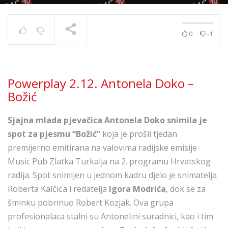
0
-1
Powerplay 5.7. – Ivana
Kovač – Srećo i tugo
TRENUTNO SE PRIKAZUJE
Powerplay 2.12. Antonela Doko –
Božić
Sjajna mlada pjevačica Antonela Doko snimila je
spot za pjesmu “Božić”
koja je prošli tjedan
premijerno emitirana na valovima radijske emisije
Music Pub Zlatka Turkalja na 2. programu Hrvatskog
radija. Spot snimljen u jednom kadru djelo je snimatelja
Roberta Kalčića i redatelja
Igora Modrića
, dok se za
šminku pobrinuo Robert Kozjak. Ova grupa
profesionalaca stalni su Antonelini suradnici, kao i tim