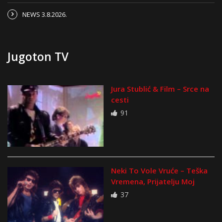
NEWS 3.8.2026.
Jugoton TV
Jura Stublić & Film – Srce na
cesti
91
Neki To Vole Vruće – Teška
Vremena, Prijatelju Moj
37