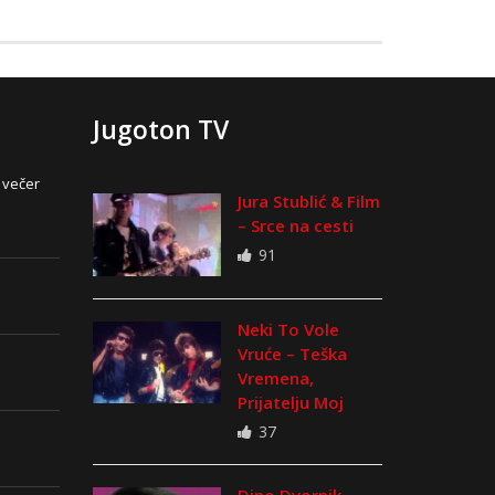
Jugoton TV
 večer
Jura Stublić & Film
– Srce na cesti
91
Neki To Vole
Vruće – Teška
Vremena,
Prijatelju Moj
37
Dino Dvornik –