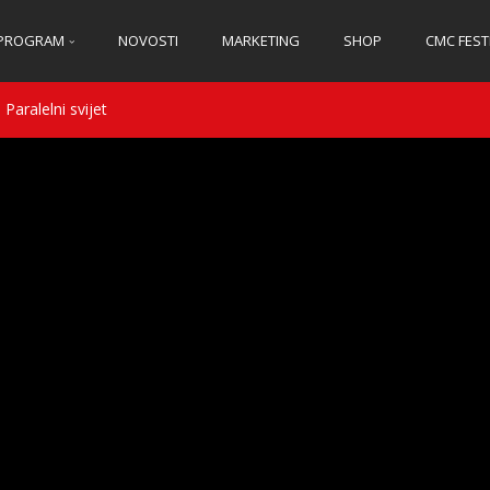
PROGRAM
NOVOSTI
MARKETING
SHOP
CMC FEST
Paralelni svijet