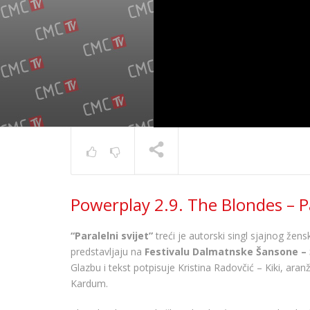
Powerpla
Powerplay 2.9. The Blondes – Pa
Kovač – 
TRENUTNO SE PRIKAZUJE
“Paralelni svijet”
treći je autorski singl sjajnog že
predstavljaju na
Festivalu Dalmatnske Šansone – 
Glazbu i tekst potpisuje Kristina Radovčić – Kiki, aran
Kardum.