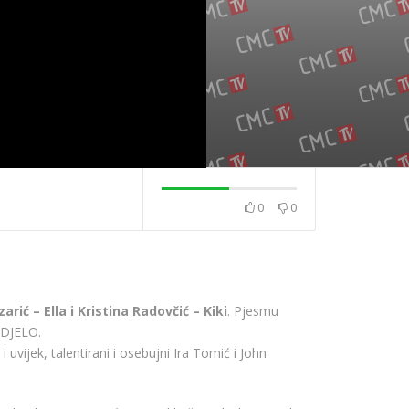
0
0
7. – Bajaga
i – Može da
Powerplay 2.7. – Kuzma
Powerplay 29.6. 
om
& Shaka Zulu – Ljeto
Partijana
rić – Ella i Kristina Radovčić – Kiki
. Pjesmu
 DJELO.
 uvijek, talentirani i osebujni Ira Tomić i John