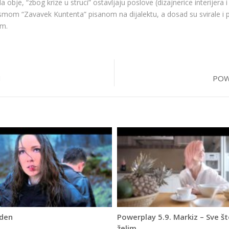
bje, “zbog krize u struci” ostavljaju poslove (dizajnerice interijera i a
om “Zavavek Kuntenta” pisanom na dijalektu, a dosad su svirale i pj
om.
N
POW
rden
Powerplay 5.9. Markiz – Sve š
želim