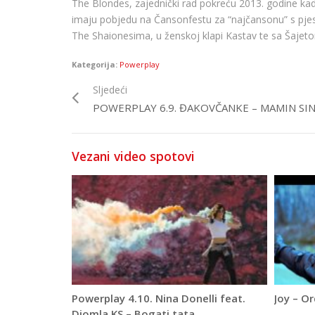
The Blondes, zajednički rad pokreću 2013. godine kada o
imaju pobjedu na Čansonfestu za “najčansonu” s pjesm
The Shaionesima, u ženskoj klapi Kastav te sa Šajet
Kategorija:
Powerplay
Sljedeći
POWERPLAY 6.9. ĐAKOVČANKE – MAMIN SI
Vezani video spotovi
Powerplay 4.10. Nina Donelli feat.
Joy – O
Djomla KS – Bogati tata