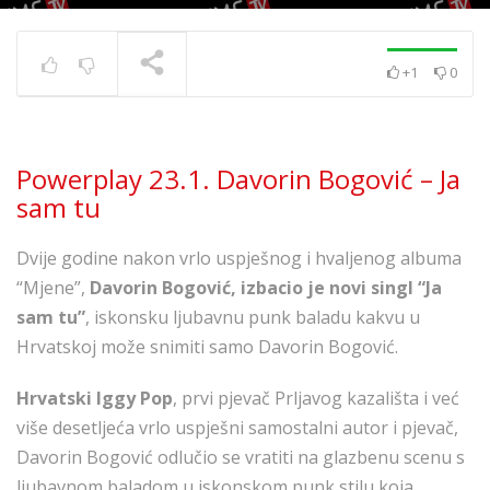
+1
0
Powerplay 5.7. – Ivana
Kovač – Srećo i tugo
TRENUTNO SE PRIKAZUJE
Powerplay 23.1. Davorin Bogović – Ja
sam tu
Dvije godine nakon vrlo uspješnog i hvaljenog albuma
“Mjene”,
Davorin Bogović, izbacio je novi singl “Ja
sam tu”
, iskonsku ljubavnu punk baladu kakvu u
Hrvatskoj može snimiti samo Davorin Bogović.
Hrvatski Iggy Pop
, prvi pjevač Prljavog kazališta i već
više desetljeća vrlo uspješni samostalni autor i pjevač,
Davorin Bogović odlučio se vratiti na glazbenu scenu s
ljubavnom baladom u iskonskom punk stilu koja