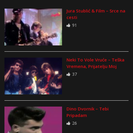
Jura Stublić & Film – Srce na
cesti
91
Neki To Vole Vruće – Teška
Vremena, Prijatelju Moj
37
Dino Dvornik – Tebi
Pripadam
26