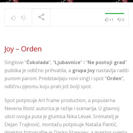
+1
0
Zaprešić Boys feat.
Opća Opasnost – 8
SLOVA
TRENUTNO SE PRIKAZUJE
Joy – Orden
Singlove “
Čokolada
”, “
Ljubavnice
” i “
Ne postoji grad
”
publika je odlično prihvatila, a
grupa Joy
nastavlja raditi
punom parom. Predstavljaju novi singl i spot “
Orden
”,
odličnu pjesmu koju prati još bolji spot.
Spot potpisuje Art frame production, a popularna
Nevena Ristić autorica je režije i scenarija. U glavnoj
ulozi ovoga puta je glumica Nika Levak. Snimatelj je
Dejan Trajković, montažu potpisuje Nataša Pantić,
direktor fotografije je Darko Stanojev, a majstor svjetla