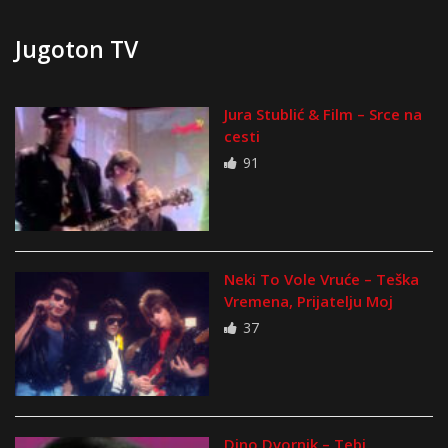
Jugoton TV
Jura Stublić & Film – Srce na
cesti
91
Neki To Vole Vruće – Teška
Vremena, Prijatelju Moj
37
Dino Dvornik – Tebi