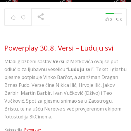
0
0
Powerplay 5.7. – Ivana
Kovač – Srećo i tugo
TRENUTNO SE PRIKAZUJE
Powerplay 30.8. Versi – Luduju svi
Mladi glazbeni sastav
Versi
iz Metkovića ovaj se put
odlučio za ljubavnu veselicu “
Luduju svi
“. Tekst i glazbu
pjesme potpisuje Vinko Barčot, a aranžman Dragan
Brnas Fudo. Verse čine Nikica Ilić, Hrvoje Ilić, Jakov
Barbir, Martin Barbir, Ivan Vučković (Dživo) i Teo
Vučković. Spot za pjesmu snimao se u Zaostrogu,
Bristu, te na ušću Neretve s već provjerenom ekipom
fotostudija 3kCinema.
Kategorija:
Powerplay