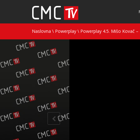
Naslovna
\
Powerplay
\
Powerplay 4.5. Mišo Kovač –