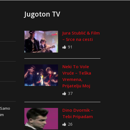
Jugoton TV
Jura Stublić & Film
– Srce na cesti
91
Neki To Vole
Vruće – Teška
Vremena,
Prijatelju Moj
37
n Samo
Dino Dvornik –
vim
Tebi Pripadam
26