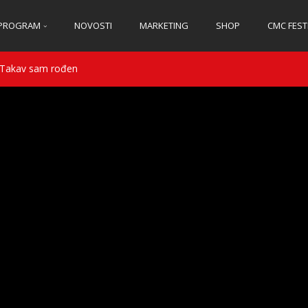
PROGRAM
NOVOSTI
MARKETING
SHOP
CMC FEST
 Takav sam rođen