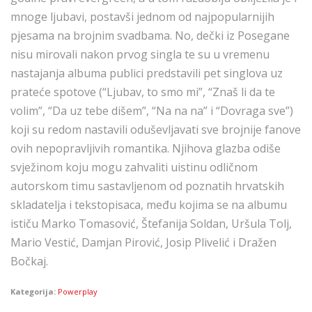
mnoge ljubavi, postavši jednom od najpopularnijih
pjesama na brojnim svadbama. No, dečki iz Posegane
nisu mirovali nakon prvog singla te su u vremenu
nastajanja albuma publici predstavili pet singlova uz
prateće spotove (“Ljubav, to smo mi”, “Znaš li da te
volim”, “Da uz tebe dišem”, “Na na na” i “Dovraga sve”)
koji su redom nastavili oduševljavati sve brojnije fanove
ovih nepopravljivih romantika. Njihova glazba odiše
svježinom koju mogu zahvaliti uistinu odličnom
autorskom timu sastavljenom od poznatih hrvatskih
skladatelja i tekstopisaca, među kojima se na albumu
ističu Marko Tomasović, Štefanija Soldan, Uršula Tolj,
Mario Vestić, Damjan Pirović, Josip Plivelić i Dražen
Bočkaj.
Kategorija:
Powerplay