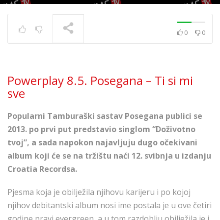
0
0
Powerplay 5.7. – Ivana
Kovač – Srećo i tugo
TRENUTNO SE PRIKAZUJE
Powerplay 8.5. Posegana – Ti si mi
sve
Popularni Tamburaški sastav Posegana publici se
2013. po prvi put predstavio singlom “Doživotno
tvoj”, a sada napokon najavljuju dugo očekivani
album koji će se na tržištu naći 12. svibnja u izdanju
Croatia Recordsa.
Pjesma koja je obilježila njihovu karijeru i po kojoj
njihov debitantski album nosi ime postala je u ove četiri
godine pravi evergreen, a u tom razdoblju obilježila je i