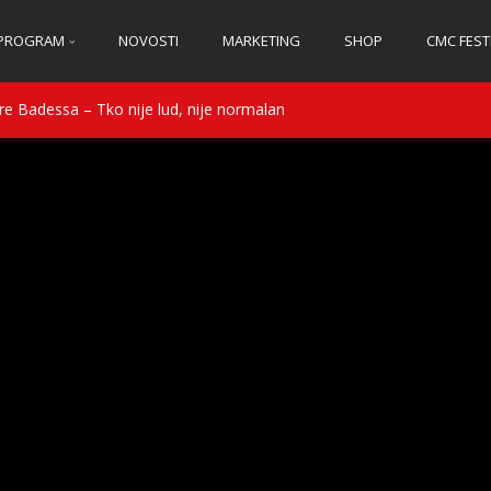
PROGRAM
NOVOSTI
MARKETING
SHOP
CMC FEST
e Badessa – Tko nije lud, nije normalan