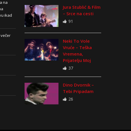
na na
Jura Stublić & Film
na
– Srce na cesti
vu ikad
91
 večer
Neki To Vole
Vruće – Teška
Vremena,
Prijatelju Moj
37
Dino Dvornik –
Tebi Pripadam
26