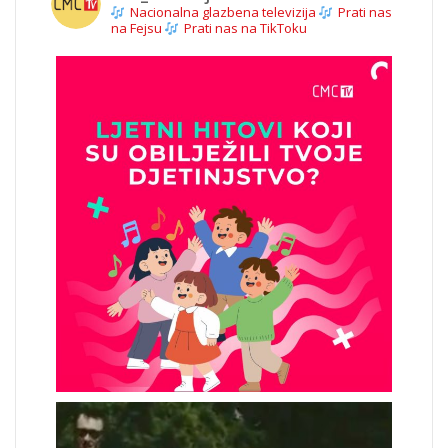
Nacionalna glazbena televizija
Prati nas
na Fejsu
Prati nas na TikToku