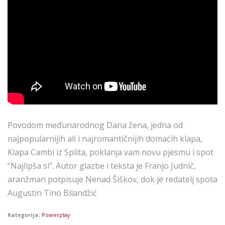
Povodom međunarodnog Dana žena, jedna od
najpopularnijih ali i najromantičnijih domaćih klapa,
Klapa Cambi iz Splita, poklanja vam novu pjesmu i spot
“Najlipša si”. Autor glazbe i teksta je Franjo Judnič,
aranžman potpisuje Nenad Šiškov, dok je redatelj spota
Augustin Tino Bilandžić
Kategorija:
Powerplay