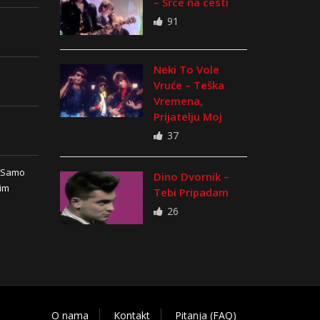
– Srce na cesti
91
Neki To Vole
Vruće – Teška
Vremena,
Prijatelju Moj
37
n Samo
Dino Dvornik –
vim
Tebi Pripadam
26
O nama
Kontakt
Pitanja (FAQ)