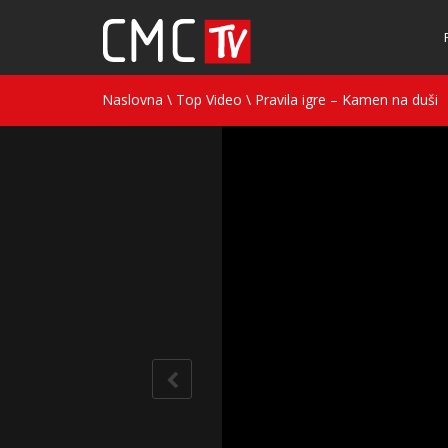
Naslovna
\
Top Video
\
Pravila igre – Kamen na duši