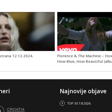
strana 12.12.2024.
Florence & The Machine – How
How Blue, How Beautiful (alb
neri
Najnovije objave
TOP 30 7.8.2026.