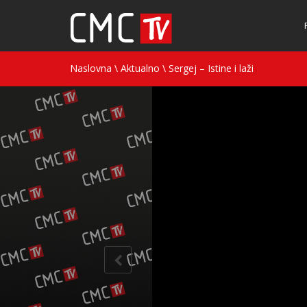
Naslovna
\
Aktualno
\
Sergej – Istine i laži