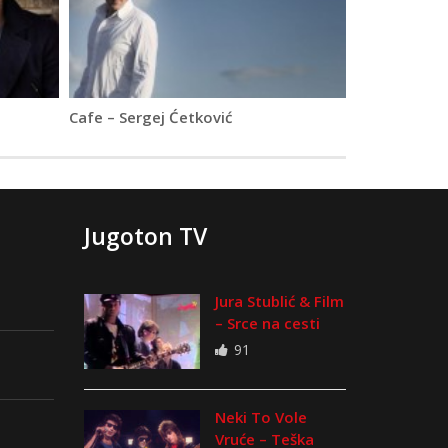
Cafe – Sergej Ćetković
Jugoton TV
Jura Stublić & Film
– Srce na cesti
91
Neki To Vole
Vruće – Teška