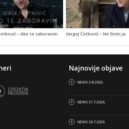
Ćetković – Ako te zaboravim
Sergej Ćetković – Ne živim ja
neri
Najnovije objave
NEWS 3.8.2026.
NEWS 31.7.2026.
NEWS 30.7.2026.