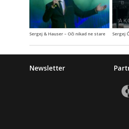
Sergej & Hauser – Oči nikad ne stare
Sergej 
Newsletter
Part