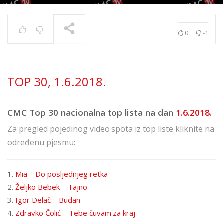
0
-1
TOP 30 11. 8. 2023.
TRENUTNO SE PRIKAZUJE
TOP 30, 1.6.2018.
CMC Top 30 nacionalna top lista na dan
1.6.2018.
Za pregled pojedinog video spota iz top liste kliknite na
određenu pjesmu:
1.
Mia – Do posljednjeg retka
2.
Željko Bebek – Tajno
3.
Igor Delač – Budan
4.
Zdravko Čolić – Tebe čuvam za kraj