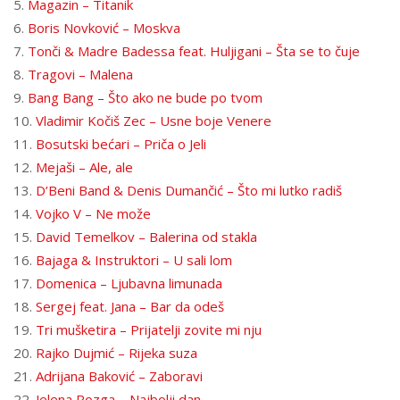
5.
Magazin – Titanik
6.
Boris Novković – Moskva
7.
Tonči & Madre Badessa feat. Huljigani – Šta se to čuje
8.
Tragovi – Malena
9.
Bang Bang – Što ako ne bude po tvom
10.
Vladimir Kočiš Zec – Usne boje Venere
11.
Bosutski bećari – Priča o Jeli
12.
Mejaši – Ale, ale
13.
D’Beni Band & Denis Dumančić – Što mi lutko radiš
14.
Vojko V – Ne može
15.
David Temelkov – Balerina od stakla
16.
Bajaga & Instruktori – U sali lom
17.
Domenica – Ljubavna limunada
18.
Sergej feat. Jana – Bar da odeš
19.
Tri mušketira – Prijatelji zovite mi nju
20.
Rajko Dujmić – Rijeka suza
21.
Adrijana Baković – Zaboravi
22.
Jelena Rozga – Najbolji dan