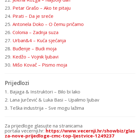
23.
Petar Grašo – Ako te pitaju
24.
Pirati – Da je sreće
25.
Antonela Doko – O čemu pričamo
26.
Colonia – Zadnja suza
27.
Urban&4 – Kuća sjećanja
28.
Buđenje – Budi moja
29.
Kedžo – Vojnik ljubavi
30.
Mišo Kovač – Pismo moja
Prijedlozi
1. Bajaga & Instruktori – Bilo bi lako
2. Lana Jurčević & Luka Basi – Upalimo ljubav
3. Teška industrija – Sve mogu lažima
Za prijedloge glasujte na stranicama
portala vecernji.hr:
https://www.vecernji.hr/showbiz/glasuj
za-nove-prijedloge-cmc-top-ljestvice-1249237