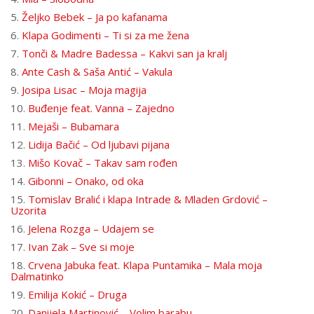
5.
Željko Bebek – Ja po kafanama
6.
Klapa Godimenti – Ti si za me žena
7.
Tonči & Madre Badessa – Kakvi san ja kralj
8.
Ante Cash & Saša Antić – Vakula
9.
Josipa Lisac – Moja magija
10.
Buđenje feat. Vanna – Zajedno
11.
Mejaši – Bubamara
12.
Lidija Bačić – Od ljubavi pijana
13.
Mišo Kovač – Takav sam rođen
14.
Gibonni – Onako, od oka
15.
Tomislav Bralić i klapa Intrade & Mladen Grdović –
Uzorita
16.
Jelena Rozga – Udajem se
17.
Ivan Zak – Sve si moje
18.
Crvena Jabuka feat. Klapa Puntamika – Mala moja
Dalmatinko
19.
Emilija Kokić – Druga
20.
Danijela Martinović – Volim barabu