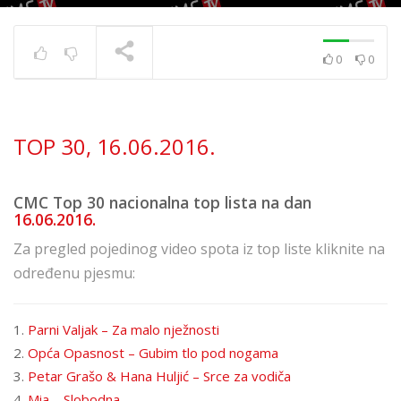
0
0
TOP 30 11. 8. 2023.
TRENUTNO SE PRIKAZUJE
TOP 30, 16.06.2016.
CMC Top 30 nacionalna top lista na dan
16.06.2016.
Za pregled pojedinog video spota iz top liste kliknite na
određenu pjesmu:
1.
Parni Valjak – Za malo nježnosti
2.
Opća Opasnost – Gubim tlo pod nogama
3.
Petar Grašo & Hana Huljić – Srce za vodiča
4.
Mia – Slobodna