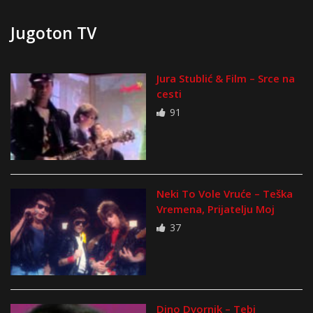
Jugoton TV
Jura Stublić & Film – Srce na
cesti
91
Neki To Vole Vruće – Teška
Vremena, Prijatelju Moj
37
Dino Dvornik – Tebi