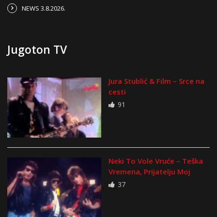
NEWS 3.8.2026.
Jugoton TV
Jura Stublić & Film – Srce na
cesti
91
Neki To Vole Vruće – Teška
Vremena, Prijatelju Moj
37