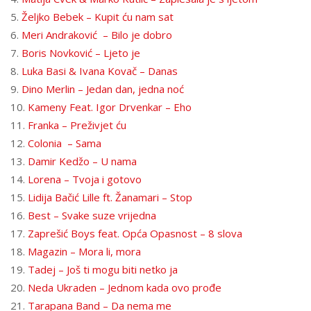
5.
Željko Bebek – Kupit ću nam sat
6.
Meri Andraković – Bilo je dobro
7.
Boris Novković – Ljeto je
8.
Luka Basi & Ivana Kovač – Danas
9.
Dino Merlin – Jedan dan, jedna noć
10.
Kameny Feat. Igor Drvenkar – Eho
11.
Franka – Preživjet ću
12.
Colonia – Sama
13.
Damir Kedžo – U nama
14.
Lorena – Tvoja i gotovo
15.
Lidija Bačić Lille ft. Žanamari – Stop
16.
Best – Svake suze vrijedna
17.
Zaprešić Boys feat. Opća Opasnost – 8 slova
18.
Magazin – Mora li, mora
19.
Tadej – Još ti mogu biti netko ja
20.
Neda Ukraden – Jednom kada ovo prođe
21.
Tarapana Band – Da nema me