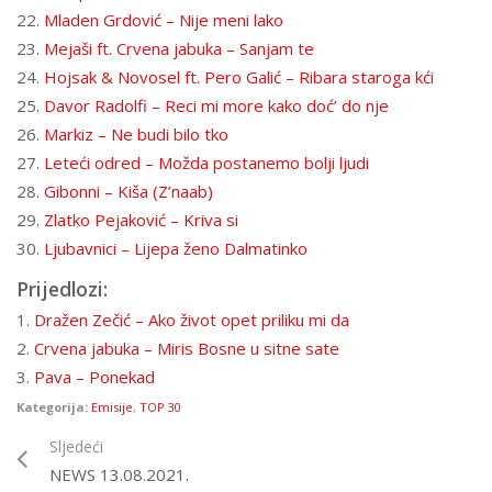
22.
Mladen Grdović – Nije meni lako
23.
Mejaši ft. Crvena jabuka – Sanjam te
24.
Hojsak & Novosel ft. Pero Galić – Ribara staroga kći
25.
Davor Radolfi – Reci mi more kako doć’ do nje
26.
Markiz – Ne budi bilo tko
27.
Leteći odred – Možda postanemo bolji ljudi
28.
Gibonni – Kiša (Z’naab)
29.
Zlatko Pejaković – Kriva si
30.
Ljubavnici – Lijepa ženo Dalmatinko
Prijedlozi:
1.
Dražen Zečić – Ako život opet priliku mi da
2.
Crvena jabuka – Miris Bosne u sitne sate
3.
Pava – Ponekad
Kategorija:
Emisije
,
TOP 30
Sljedeći
NEWS 13.08.2021.