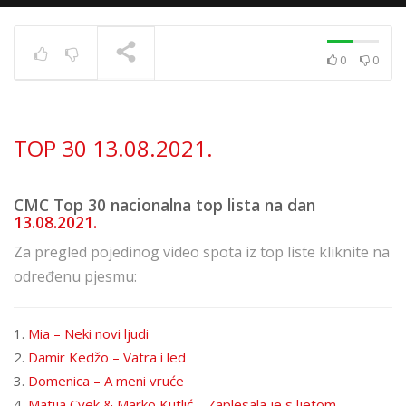
0
0
Top 40 strana
17.6.2025.
TRENUTNO SE PRIKAZUJE
TOP 30 13.08.2021.
CMC Top 30 nacionalna top lista na dan
13.08.2021.
Za pregled pojedinog video spota iz top liste kliknite na
određenu pjesmu:
1.
Mia – Neki novi ljudi
2.
Damir Kedžo – Vatra i led
3.
Domenica – A meni vruće
4.
Matija Cvek & Marko Kutlić – Zaplesala je s ljetom