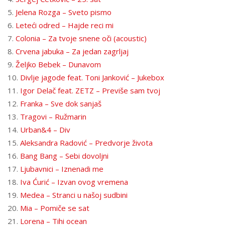
5.
Jelena Rozga – Sveto pismo
6.
Leteći odred – Hajde reci mi
7.
Colonia – Za tvoje snene oči (acoustic)
8.
Crvena jabuka – Za jedan zagrljaj
9.
Željko Bebek – Dunavom
10.
Divlje jagode feat. Toni Janković – Jukebox
11.
Igor Delač feat. ZETZ – Previše sam tvoj
12.
Franka – Sve dok sanjaš
13.
Tragovi – Ružmarin
14.
Urban&4 – Div
15.
Aleksandra Radović – Predvorje života
16.
Bang Bang – Sebi dovoljni
17.
Ljubavnici – Iznenadi me
18.
Iva Ćurić – Izvan ovog vremena
19.
Medea – Stranci u našoj sudbini
20.
Mia – Pomiče se sat
21.
Lorena – Tihi ocean