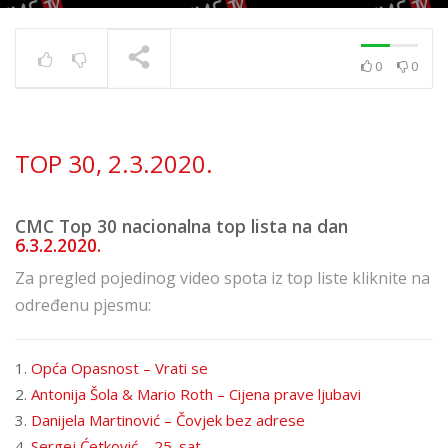
0
0
TOP 30 11. 8. 2023.
TRENUTNO SE PRIKAZUJE
TOP 30, 2.3.2020.
CMC Top 30 nacionalna top lista na dan
6.3.2.2020.
Za pregled pojedinog video spota iz top liste kliknite na
određenu pjesmu:
1.
Opća Opasnost – Vrati se
2.
Antonija Šola & Mario Roth – Cijena prave ljubavi
3.
Danijela Martinović – Čovjek bez adrese
4.
Sergej Ćetković – 25. sat