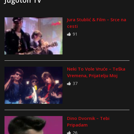
Jura Stublić & Film – Srce na
cesti
91
Neki To Vole Vruće – Teška
Vremena, Prijatelju Moj
37
Dino Dvornik – Tebi
Pripadam
26