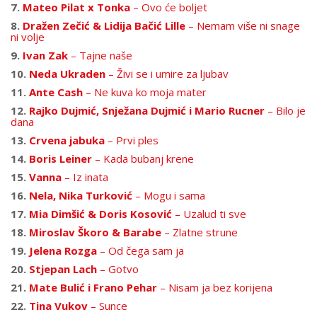
7.
Mateo Pilat x Tonka
– Ovo će boljet
8.
Dražen Zečić & Lidija Bačić Lille
– Nemam više ni snage
ni volje
9.
Ivan Zak
– Tajne naše
10.
Neda Ukraden
– Živi se i umire za ljubav
11.
Ante Cash
– Ne kuva ko moja mater
12.
Rajko Dujmić, Snježana Dujmić i Mario Rucner
– Bilo je
dana
13.
Crvena jabuka
– Prvi ples
14.
Boris Leiner
– Kada bubanj krene
15.
Vanna
– Iz inata
16.
Nela, Nika Turković
– Mogu i sama
17.
Mia Dimšić & Doris Kosović
– Uzalud ti sve
18.
Miroslav Škoro & Barabe
– Zlatne strune
19.
Jelena Rozga
– Od čega sam ja
20.
Stjepan Lach
– Gotvo
21.
Mate Bulić i Frano Pehar
– Nisam ja bez korijena
22.
Tina Vukov
– Sunce