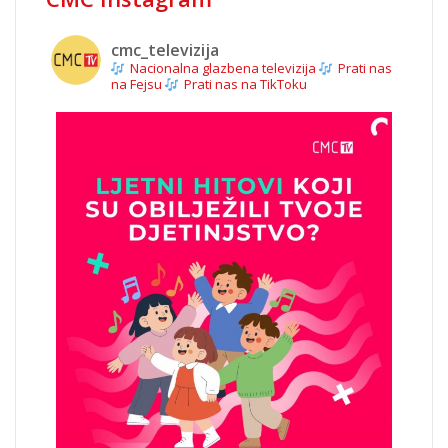
cmc_televizija
Nacionalna glazbena televizija
Prati nas
na Fejsu
Prati nas na TikToku