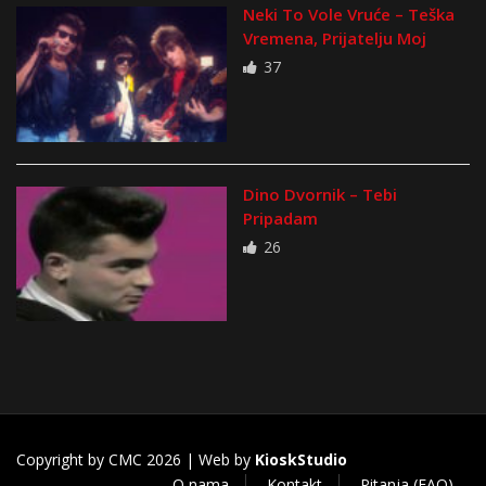
Neki To Vole Vruće – Teška
Vremena, Prijatelju Moj
37
Dino Dvornik – Tebi
Pripadam
26
Copyright by CMC 2026 | Web by
KioskStudio
O nama
Kontakt
Pitanja (FAQ)