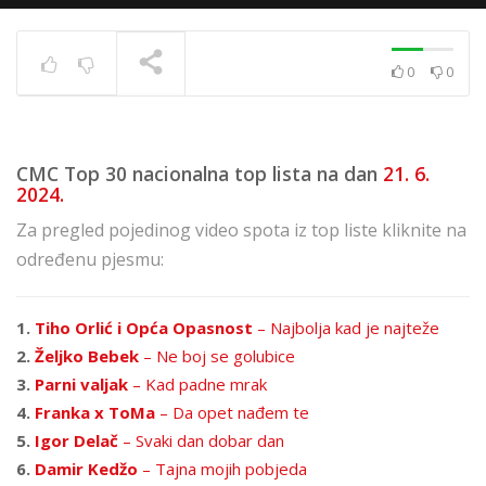
0
0
Top 40 strana
17.6.2025.
TRENUTNO SE PRIKAZUJE
CMC Top 30 nacionalna top lista na dan
21. 6.
2024.
Za pregled pojedinog video spota iz top liste kliknite na
određenu pjesmu:
1.
Tiho Orlić i Opća Opasnost
– Najbolja kad je najteže
2.
Željko Bebek
– Ne boj se golubice
3.
Parni valjak
– Kad padne mrak
4.
Franka x ToMa
– Da opet nađem te
5.
Igor Delač
– Svaki dan dobar dan
6.
Damir Kedžo
– Tajna mojih pobjeda