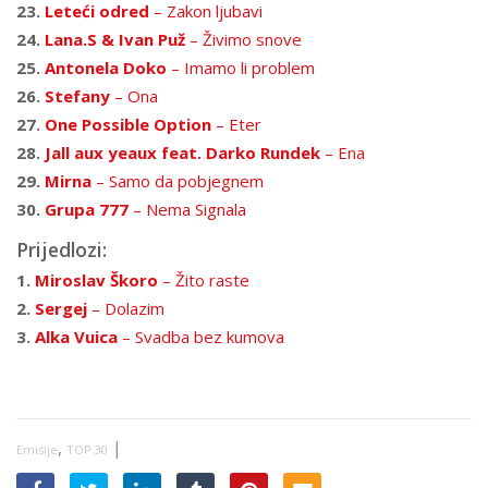
23.
Leteći odred
– Zakon ljubavi
24.
Lana.S & Ivan Puž
– Živimo snove
25.
Antonela Doko
– Imamo li problem
26.
Stefany
– Ona
27.
One Possible Option
– Eter
28.
Jall aux yeaux feat. Darko Rundek
– Ena
29.
Mirna
– Samo da pobjegnem
30.
Grupa 777
– Nema Signala
Prijedlozi:
1.
Miroslav Škoro
– Žito raste
2.
Sergej
– Dolazim
3.
Alka Vuica
– Svadba bez kumova
,
|
Emisije
TOP 30