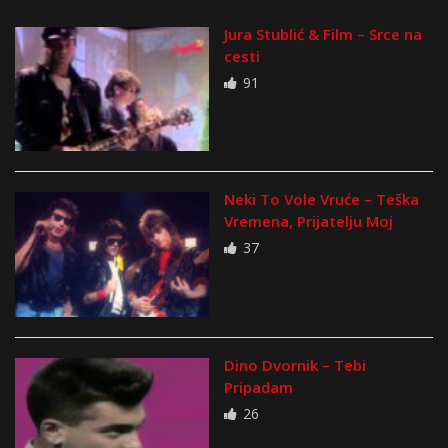
Jura Stublić & Film – Srce na
cesti
91
Neki To Vole Vruće – Teška
Vremena, Prijatelju Moj
37
Dino Dvornik – Tebi
Pripadam
26