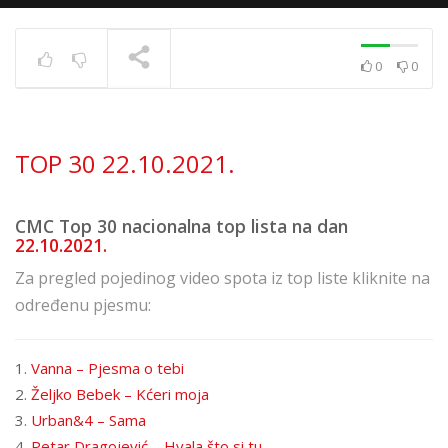
0
0
Top 40 strana
17.6.2025.
TRENUTNO SE PRIKAZUJE
TOP 30 22.10.2021.
CMC Top 30 nacionalna top lista na dan
22.10.2021.
Za pregled pojedinog video spota iz top liste kliknite na
određenu pjesmu:
1.
Vanna – Pjesma o tebi
2.
Željko Bebek – Kćeri moja
3.
Urban&4 – Sama
4.
Petar Dragojević – Hvala što si tu