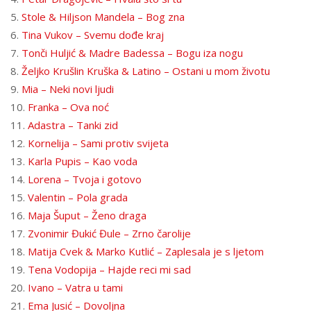
5.
Stole & Hiljson Mandela – Bog zna
6.
Tina Vukov – Svemu dođe kraj
7.
Tonči Huljić & Madre Badessa – Bogu iza nogu
8.
Željko Krušlin Kruška & Latino – Ostani u mom životu
9.
Mia – Neki novi ljudi
10.
Franka – Ova noć
11.
Adastra – Tanki zid
12.
Kornelija – Sami protiv svijeta
13.
Karla Pupis – Kao voda
14.
Lorena – Tvoja i gotovo
15.
Valentin – Pola grada
16.
Maja Šuput – Ženo draga
17.
Zvonimir Đukić Đule – Zrno čarolije
18.
Matija Cvek & Marko Kutlić – Zaplesala je s ljetom
19.
Tena Vodopija – Hajde reci mi sad
20.
Ivano – Vatra u tami
21.
Ema Jusić – Dovoljna