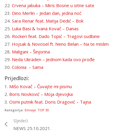
22.
Crvena jabuka – Miris Bosne u sitne sate
23.
Dino Merlin – Jedan dan, jedna noć
24.
Sara Renar feat. Matija Dedić – Bok
25.
Luka Basi & Ivana Kovač – Danas
26.
Rockeri feat. Dado Topić – Tragovi sudbine
27.
Hojsak & Novosel ft. Neno Belan – Na te mislim
28.
Maligani – Šinjorina
29.
Neda Ukraden – Jednom kada ovo prođe
30.
Colonia – Sama
Prijedlozi:
1.
Mišo Kovač – Čuvajte mi pismu
2.
Boris Novković – Moja djevojka
3.
Osmi putnik feat. Doris Dragović – Tajna
Kategorija:
Emisije
,
TOP 30
Sljedeći
NEWS 25.10.2021.