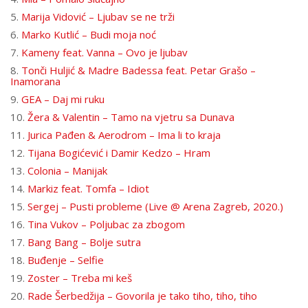
5.
Marija Vidović – Ljubav se ne trži
6.
Marko Kutlić – Budi moja noć
7.
Kameny feat. Vanna – Ovo je ljubav
8.
Tonči Huljić & Madre Badessa feat. Petar Grašo –
Inamorana
9.
GEA – Daj mi ruku
10.
Žera & Valentin – Tamo na vjetru sa Dunava
11.
Jurica Pađen & Aerodrom – Ima li to kraja
12.
Tijana Bogićević i Damir Kedzo – Hram
13.
Colonia – Manijak
14.
Markiz feat. Tomfa – Idiot
15.
Sergej – Pusti probleme (Live @ Arena Zagreb, 2020.)
16.
Tina Vukov – Poljubac za zbogom
17.
Bang Bang – Bolje sutra
18.
Buđenje – Selfie
19.
Zoster – Treba mi keš
20.
Rade Šerbedžija – Govorila je tako tiho, tiho, tiho