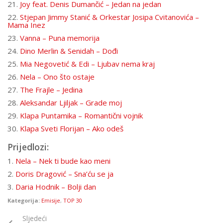
21.
Joy feat. Denis Dumančić –
Jedan na jedan
22.
Stjepan Jimmy Stanić & Orkestar Josipa Cvitanovića –
Mama Inez
23.
Vanna – Puna memorija
24.
Dino Merlin & Senidah – Dođi
25.
Mia Negovetić & Edi – Ljubav nema kraj
26.
Nela – Ono što ostaje
27.
The Frajle – Jedina
28.
Aleksandar Ljiljak – Grade moj
29.
Klapa Puntamika – Romantični vojnik
30.
Klapa Sveti Florijan – Ako odeš
Prijedlozi:
1.
Nela – Nek ti bude kao meni
2.
Doris Dragović – Sna’ću se ja
3.
Daria Hodnik – Bolji dan
Kategorija:
Emisije
,
TOP 30
Sljedeći