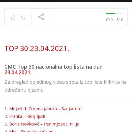
0
0
Top 40 strana
17.6.2025.
TRENUTNO SE PRIKAZUJE
TOP 30 23.04.2021.
CMC Top 30 nacionalna top lista na dan
23.04.2021.
Za pregled pojedinog video spota iz top liste kliknite na
određenu pjesmu:
1.
Mejaši ft. Crvena jabuka – Sanjam te
2.
Franka – Bolji ljudi
3.
Boris Novković – Pun mjesec, ti i ja
4.
Mia – Pomalo slučajno