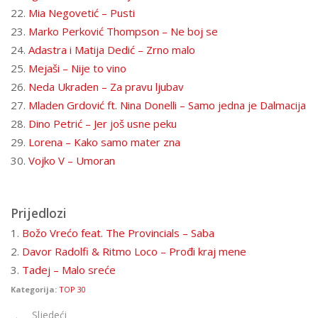
22.
Mia Negovetić – Pusti
23.
Marko Perković Thompson – Ne boj se
24.
Adastra i Matija Dedić – Zrno malo
25.
Mejaši – Nije to vino
26.
Neda Ukraden – Za pravu ljubav
27.
Mladen Grdović ft. Nina Donelli – Samo jedna je Dalmacija
28.
Dino Petrić – Jer još usne peku
29.
Lorena – Kako samo mater zna
30.
Vojko V – Umoran
Prijedlozi
1.
Božo Vrećo feat. The Provincials – Saba
2.
Davor Radolfi & Ritmo Loco – Prođi kraj mene
3.
Tadej – Malo sreće
Kategorija:
TOP 30
Sljedeći