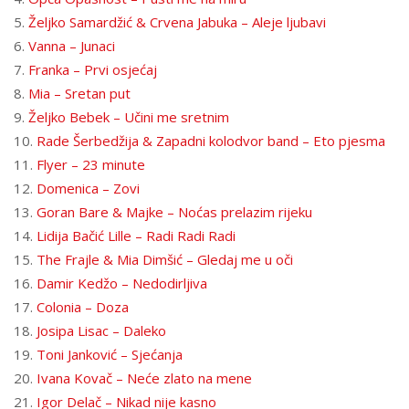
5.
Željko Samardžić & Crvena Jabuka – Aleje ljubavi
6.
Vanna – Junaci
7.
Franka – Prvi osjećaj
8.
Mia – Sretan put
9.
Željko Bebek – Učini me sretnim
10.
Rade Šerbedžija & Zapadni kolodvor band – Eto pjesma
11.
Flyer – 23 minute
12.
Domenica – Zovi
13.
Goran Bare & Majke – Noćas prelazim rijeku
14.
Lidija Bačić Lille – Radi Radi Radi
15.
The Frajle & Mia Dimšić – Gledaj me u oči
16.
Damir Kedžo – Nedodirljiva
17.
Colonia – Doza
18.
Josipa Lisac – Daleko
19.
Toni Janković – Sjećanja
20.
Ivana Kovač – Neće zlato na mene
21.
Igor Delač – Nikad nije kasno