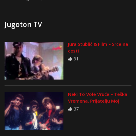
Jugoton TV
Jura Stublić & Film – Srce na
cesti
91
Neki To Vole Vruće – Teška
Vremena, Prijatelju Moj
37