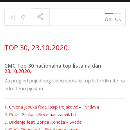
0
0
TOP 30 11. 8. 2023.
TRENUTNO SE PRIKAZUJE
TOP 30, 23.10.2020.
CMC Top 30 nacionalna top lista na dan
23.10.2020.
Za pregled pojedinog video spota iz top liste kliknite na
određenu pjesmu:
1.
Crvena jabuka feat. Josip Pejaković – Tvrđava
2.
Petar Grašo – Neće nas zauvik bit
3.
Buđenje feat. Zorica Kondža – Svađa
4.
Opća Opasnost – Pusti me na miru