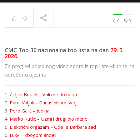
0
0
Top 40 strana
17.6.2025.
TRENUTNO SE PRIKAZUJE
CMC Top 30 nacionalna top lista na dan
29
. 5
.
2026.
Za pregled pojedinog video spota iz top liste kliknite na
određenu pjesmu:
1.
Željko Bebek – Voli me do neba
2.
Parni Valjak – Danas nisam svoj
3.
Pero Galić – Jedina
4.
Marko Kutlić – Uzmi i drugi dio mene
5.
Električni orgazam – Gde je Barbara sad
6.
Luky – Zbogom anđeli