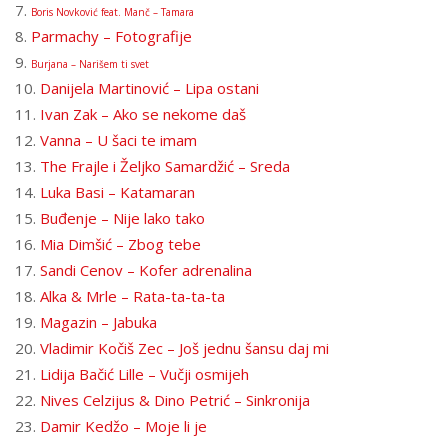
7.
Boris Novković feat. Manč – Tamara
8.
Parmachy – Fotografije
9.
Burjana – Narišem ti svet
10.
Danijela Martinović – Lipa ostani
11.
Ivan Zak – Ako se nekome daš
12.
Vanna – U šaci te imam
13.
The Frajle i Željko Samardžić – Sreda
14.
Luka Basi – Katamaran
15.
Buđenje – Nije lako tako
16.
Mia Dimšić – Zbog tebe
17.
Sandi Cenov – Kofer adrenalina
18.
Alka & Mrle – Rata-ta-ta-ta
19.
Magazin – Jabuka
20.
Vladimir Kočiš Zec – Još jednu šansu daj mi
21.
Lidija Bačić Lille – Vučji osmijeh
22.
Nives Celzijus & Dino Petrić – Sinkronija
23.
Damir Kedžo – Moje li je