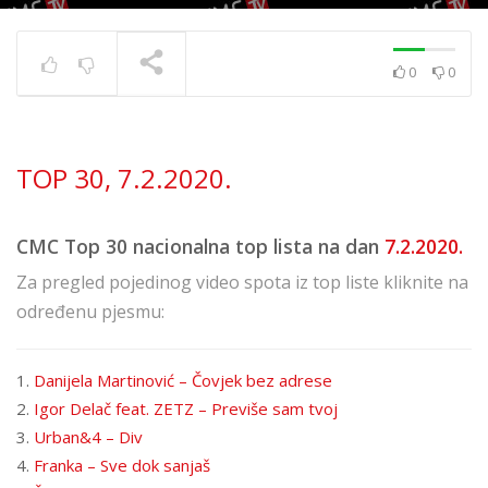
0
0
TOP 30 11. 8. 2023.
TRENUTNO SE PRIKAZUJE
TOP 30, 7.2.2020.
CMC Top 30 nacionalna top lista na dan
7.2.2020.
Za pregled pojedinog video spota iz top liste kliknite na
određenu pjesmu:
1.
Danijela Martinović – Čovjek bez adrese
2.
Igor Delač feat. ZETZ – Previše sam tvoj
3.
Urban&4 – Div
4.
Franka – Sve dok sanjaš