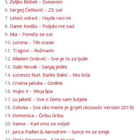
5.
Željko Bebek – Dunavom
6.
Sergej Ćetković – 25. sat
7.
Leteći odred – Hajde reci mi
8.
Damir Kedžo – Poljubi me sad
9.
Mia – Pomiče se sat
10.
Lorena – Tihi ocean
11.
Tragovi – Ružmarin
12.
Mladen Grdović – Sve je to za ljude
13.
Gabi Novak – Sanjaj jedini
14.
Lorenzo feat. Darko Bakić – Nisi loša
15.
Crvena jabuka – Godine
16.
Vojko V – Moja lipa
17.
Lu Jakelić – Sve o čemu sam šutjela
18.
Colonia – Sve oko mene je grijeh (Acoustic version 2019)
19.
Domenica – Ćiribu ćiriba
20.
Vanna – Kad smo se voljeli
21.
Jurica Pađen & Aerodrom – Sunce mi se smije
22.
Opća Opasnost – Sad mi reci