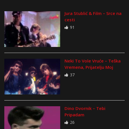
Jura Stublić & Film – Srce na
cesti
91
Neki To Vole Vruće – Teška
Vremena, Prijatelju Moj
37
Dino Dvornik – Tebi
Pripadam
26