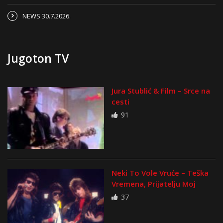
NEWS 30.7.2026.
Jugoton TV
Jura Stublić & Film – Srce na
cesti
91
Neki To Vole Vruće – Teška
Vremena, Prijatelju Moj
37