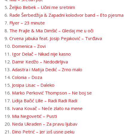
5.
Željko Bebek – Učini me sretnim
6.
Rade Šerbedžija & Zapadni kolodvor band – Eto pjesma
7.
Flyer – 23 minute
8.
The Frajle & Mia Dimšić – Gledaj me u oči
9.
Crvena jabuka feat. Josip Pejaković – Tvrđava
10.
Domenica – Zovi
11.
Igor Delač – Nikad nije kasno
12.
Damir Kedžo – Nedodirljiva
13.
Adastra i Matija Dedić – Zrno malo
14.
Colonia – Doza
15.
Josipa Lisac – Daleko
16.
Marko Perković Thompson – Ne boj se
17.
Lidija Bačić Lille – Radi Radi Radi
18.
Ivana Kovač – Neće zlato na mene
19.
Mia Negovetić – Pusti
20.
Neda Ukraden – Za pravu ljubav
21.
Dino Petrić – Jer još usne peku