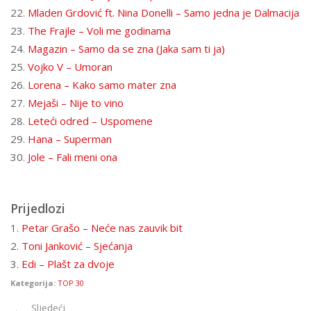
22.
Mladen Grdović ft. Nina Donelli – Samo jedna je Dalmacija
23.
The Frajle – Voli me godinama
24.
Magazin – Samo da se zna (Jaka sam ti ja)
25.
Vojko V – Umoran
26.
Lorena – Kako samo mater zna
27.
Mejaši – Nije to vino
28.
Leteći odred – Uspomene
29.
Hana – Superman
30.
Jole – Fali meni ona
Prijedlozi
1.
Petar Grašo – Neće nas zauvik bit
2.
Toni Janković – Sjećanja
3.
Edi – Plašt za dvoje
Kategorija:
TOP 30
Sljedeći