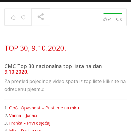
+1
0
TOP 30 11. 8. 2023.
TRENUTNO SE PRIKAZUJE
TOP 30, 9.10.2020.
CMC Top 30 nacionalna top lista na dan
9.10.2020.
Za pregled pojedinog video spota iz top liste kliknite na
određenu pjesmu:
1.
Opća Opasnost – Pusti me na miru
2.
Vanna – Junaci
3.
Franka – Prvi osjećaj
4.
Mia – Sretan put