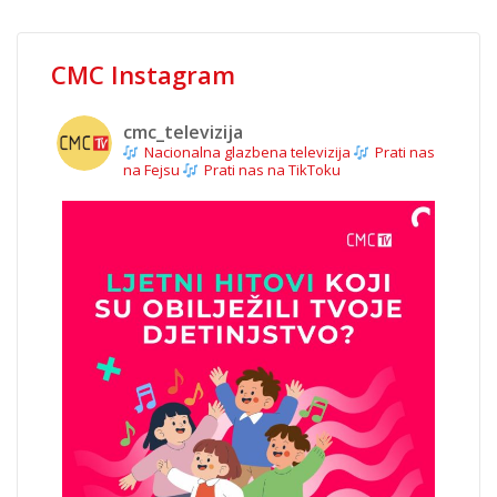
CMC Instagram
cmc_televizija
Nacionalna glazbena televizija
Prati nas
na Fejsu
Prati nas na TikToku