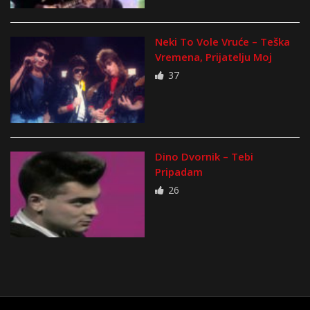
Neki To Vole Vruće – Teška
Vremena, Prijatelju Moj
37
Dino Dvornik – Tebi
Pripadam
26