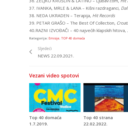
36. ŽELJKO KRUŠLIN & LATINO – Ljubav.com,
Hit
37. IVANKA, MRLE & LANA – Kišni razdraganci,
Dal
38. NEDA UKRADEN – Terapija,
Hit Records
39. PETAR GRAŠO – The Best Of Collection,
Croat
40
.
RAZNI IZVOĐAČI – 40 najvećih klapskih hitova,
Kategorija:
Emisije
,
TOP 40 domaća
Sljedeći
NEWS 22.09.2021.
Vezani video spotovi
Top 40 domaća
Top 40 strana
1.7.2019.
22.02.2022.