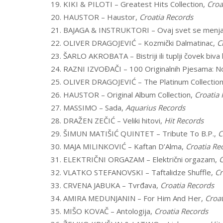
19. KIKI & PILOTI – Greatest Hits Collection,
Croa
20. HAUSTOR – Haustor,
Croatia Records
21. BAJAGA & INSTRUKTORI – Ovaj svet se menj
22. OLIVER DRAGOJEVIĆ – Kozmički Dalmatinac,
C
23. ŠARLO AKROBATA – Bistriji ili tuplji čovek biv
24. RAZNI IZVOĐAČI – 100 Originalnih Pjesama: No
25. OLIVER DRAGOJEVIĆ – The Platinum Collectio
26. HAUSTOR – Original Album Collection,
Croatia
27. MASSIMO – Sada,
Aquarius Records
28. DRAŽEN ZEČIĆ – Veliki hitovi,
Hit Records
29. ŠIMUN MATIŠIĆ QUINTET – Tribute To B.P.,
C
30. MAJA MILINKOVIĆ – Kaftan D’Alma,
Croatia Re
31. ELEKTRIČNI ORGAZAM – Električni orgazam,
C
32. VLATKO STEFANOVSKI – Taftalidze Shuffle,
Cr
33. CRVENA JABUKA – Tvrđava,
Croatia Records
34. AMIRA MEDUNJANIN – For Him And Her,
Croat
35. MIŠO KOVAČ – Antologija,
Croatia Records