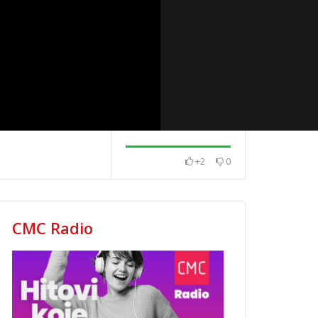
+2
0
na
Top 40 domaća
Top 40 strana
19.5.2025.
13.5.2025.
CMC Radio