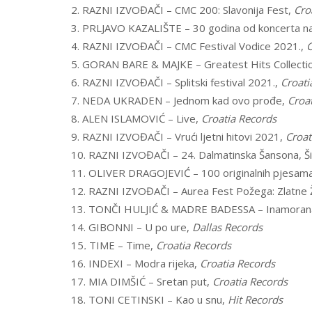
2. RAZNI IZVOĐAČI – CMC 200: Slavonija Fest,
Cro
3. PRLJAVO KAZALIŠTE – 30 godina od koncerta n
4. RAZNI IZVOĐAČI – CMC Festival Vodice 2021.,
C
5. GORAN BARE & MAJKE – Greatest Hits Collecti
6. RAZNI IZVOĐAČI – Splitski festival 2021.,
Croati
7. NEDA UKRADEN – Jednom kad ovo prođe,
Croa
8. ALEN ISLAMOVIĆ – Live,
Croatia Records
9. RAZNI IZVOĐAČI – Vrući ljetni hitovi 2021,
Croat
10. RAZNI IZVOĐAČI – 24. Dalmatinska Šansona, Š
11. OLIVER DRAGOJEVIĆ – 100 originalnih pjesama
12. RAZNI IZVOĐAČI – Aurea Fest Požega: Zlatne 
13. TONČI HULJIĆ & MADRE BADESSA – Inamoran
14. GIBONNI – U po ure,
Dallas Records
15
.
TIME – Time,
Croatia Records
16. INDEXI – Modra rijeka,
Croatia Records
17. MIA DIMŠIĆ – Sretan put,
Croatia Records
18. TONI CETINSKI – Kao u snu,
Hit Records