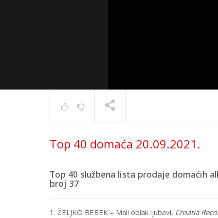
Top 40 s
Top 40 domaća 20.09.2021.
17.6.202
TRENUTNO SE PRIKAZUJE
Top 40 službena lista prodaje domaćih a
broj 37
1. ŽELJKO BEBEK – Mali oblak ljubavi,
Croatia Reco