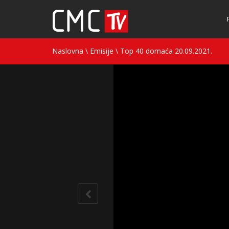
Naslovna
\
Emisije
\
Top 40 domaća 20.09.2021.