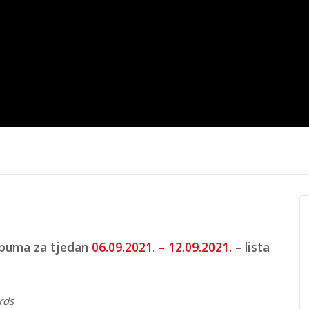
trana
Top 40 domaća
Top 40 stra
5.
16.6.2025.
20.5.2025.
lbuma za tjedan
06.09.2021. – 12.09.2021.
– lista
rds