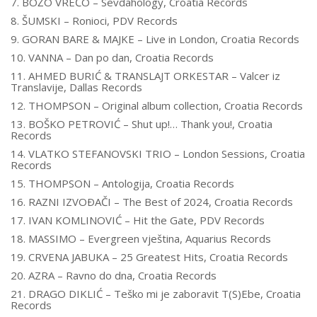
7. BOŽO VREĆO – Sevdahology, Croatia Records
8. ŠUMSKI – Ronioci, PDV Records
9. GORAN BARE & MAJKE – Live in London, Croatia Records
10. VANNA – Dan po dan, Croatia Records
11. AHMED BURIĆ & TRANSLAJT ORKESTAR – Valcer iz
Translavije, Dallas Records
12. THOMPSON – Original album collection, Croatia Records
13. BOŠKO PETROVIĆ – Shut up!… Thank you!, Croatia
Records
14. VLATKO STEFANOVSKI TRIO – London Sessions, Croatia
Records
15. THOMPSON – Antologija, Croatia Records
16. RAZNI IZVOÐAČI – The Best of 2024, Croatia Records
17. IVAN KOMLINOVIĆ – Hit the Gate, PDV Records
18. MASSIMO – Evergreen vještina, Aquarius Records
19. CRVENA JABUKA – 25 Greatest Hits, Croatia Records
20. AZRA – Ravno do dna, Croatia Records
21. DRAGO DIKLIĆ – Teško mi je zaboravit T(S)Ebe, Croatia
Records