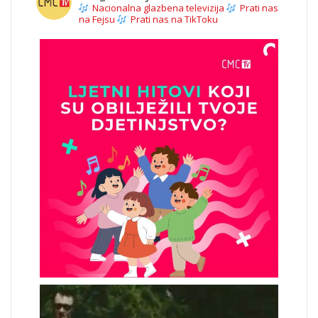
Nacionalna glazbena televizija
Prati nas
na Fejsu
Prati nas na TikToku