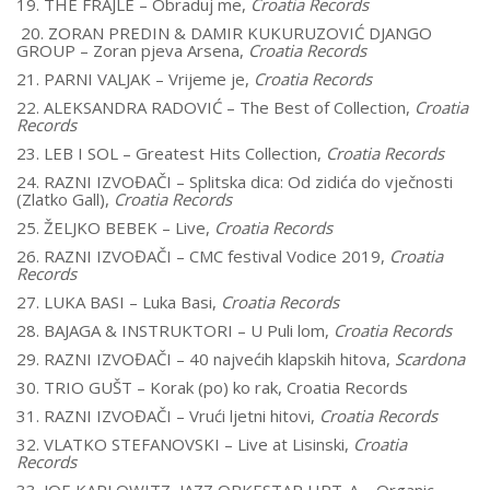
19. THE FRAJLE – Obraduj me,
Croatia Records
20. ZORAN PREDIN & DAMIR KUKURUZOVIĆ DJANGO
GROUP – Zoran pjeva Arsena,
Croatia Records
21. PARNI VALJAK – Vrijeme je,
Croatia Records
22. ALEKSANDRA RADOVIĆ – The Best of Collection,
Croatia
Records
23. LEB I SOL – Greatest Hits Collection,
Croatia Records
24. RAZNI IZVOĐAČI – Splitska dica: Od zidića do vječnosti
(Zlatko Gall),
Croatia Records
25. ŽELJKO BEBEK – Live,
Croatia Records
26. RAZNI IZVOĐAČI – CMC festival Vodice 2019,
Croatia
Records
27. LUKA BASI – Luka Basi,
Croatia Records
28. BAJAGA & INSTRUKTORI – U Puli lom,
Croatia Records
29. RAZNI IZVOĐAČI – 40 najvećih klapskih hitova,
Scardona
30. TRIO GUŠT – Korak (po) ko rak, Croatia Records
31. RAZNI IZVOĐAČI – Vrući ljetni hitovi,
Croatia Records
32. VLATKO STEFANOVSKI – Live at Lisinski,
Croatia
Records