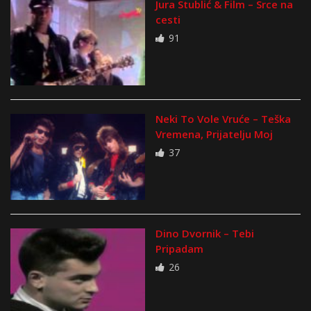
Jura Stublić & Film – Srce na
cesti
91
Neki To Vole Vruće – Teška
Vremena, Prijatelju Moj
37
Dino Dvornik – Tebi
Pripadam
26