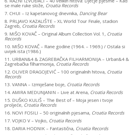
6. RAZNI IZVOÐACI – 40 velikih hitova: Dječje pjesme – Kad
se male ruke slože,
Croatia Records
7. CHUI – Iz kapetanovog dnevnika,
Dancing Bear
8. PRLJAVO KAZALIŠTE – XL World Tour Finale, stadion
Zagreb,
Croatia Records
9. MIŠO KOVAČ – Original Album Collection Vol. 1,
Croatia
Records
10. MIŠO KOVAČ – Rane godine (1964. – 1969.) / Ostala si
uvijek ista (1986.)
11. URBAN&4 & ZAGREBAČKA FILHARMONIJA – Urban&4 &
Zagrebačka filharmonija,
Croatia Records
12. OLIVER DRAGOJEVIĆ – 100 originalnih hitova,
Croatia
Records
13. VANNA – Izmiješane boje,
Croatia Records
14. AMIRA MEDUNJANIN – Live at Arena,
Croatia Records
15. DUŠKO KULIŠ – The Best of – Moja jesen i tvoje
proljeće,
Croatia Records
16. NOVI FOSILI – 50 originalnih pjesama,
Croatia Records
17. VOJKO V – Vojko,
Croatia Records
18. DARIA HODNIK – Fantastična,
Croatia Records