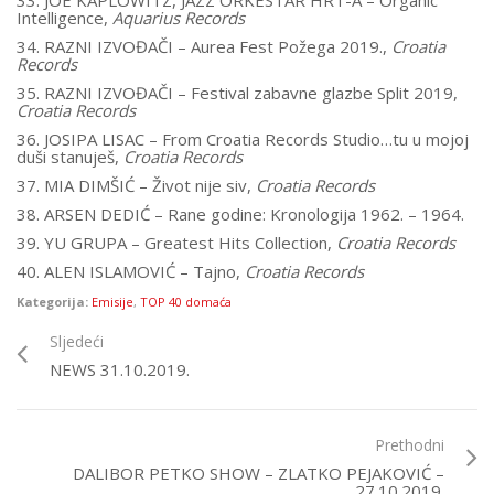
33. JOE KAPLOWITZ, JAZZ ORKESTAR HRT-A – Organic
Intelligence,
Aquarius Records
34. RAZNI IZVOĐAČI – Aurea Fest Požega 2019.,
Croatia
Records
35. RAZNI IZVOĐAČI – Festival zabavne glazbe Split 2019,
Croatia Records
36. JOSIPA LISAC – From Croatia Records Studio…tu u mojoj
duši stanuješ,
Croatia Records
37. MIA DIMŠIĆ – Život nije siv,
Croatia Records
38. ARSEN DEDIĆ – Rane godine: Kronologija 1962. – 1964.
39. YU GRUPA – Greatest Hits Collection,
Croatia Records
40. ALEN ISLAMOVIĆ – Tajno,
Croatia Records
Kategorija:
Emisije
,
TOP 40 domaća
Sljedeći
NEWS 31.10.2019.
Prethodni
DALIBOR PETKO SHOW – ZLATKO PEJAKOVIĆ –
27.10.2019.