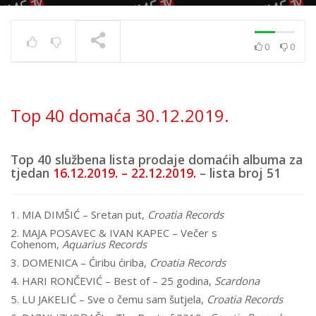
0
0
Top 40 strana
17.6.2025.
TRENUTNO SE PRIKAZUJE
Top 40 domaća 30.12.2019.
Top 40 službena lista prodaje domaćih albuma za
tjedan
16.12.2019. – 22.12.2019.
– lista broj 51
1. MIA DIMŠIĆ – Sretan put,
Croatia Records
2. MAJA POSAVEC & IVAN KAPEC – Večer s
Cohenom,
Aquarius Records
3. DOMENICA – Ćiribu ćiriba,
Croatia Records
4. HARI RONČEVIĆ – Best of – 25 godina,
Scardona
5. LU JAKELIĆ – Sve o čemu sam šutjela,
Croatia Records