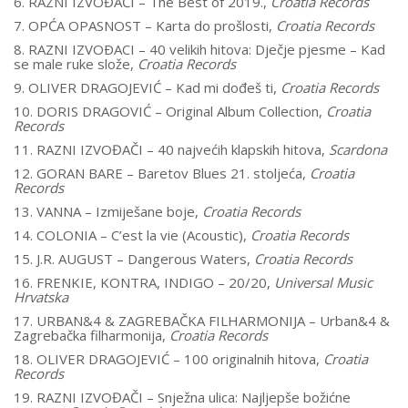
6. RAZNI IZVOĐAČI – The Best of 2019.,
Croatia Records
7. OPĆA OPASNOST – Karta do prošlosti,
Croatia Records
8. RAZNI IZVOÐACI – 40 velikih hitova: Dječje pjesme – Kad
se male ruke slože,
Croatia Records
9. OLIVER DRAGOJEVIĆ – Kad mi dođeš ti,
Croatia Records
10. DORIS DRAGOVIĆ – Original Album Collection,
Croatia
Records
11. RAZNI IZVOĐAČI – 40 najvećih klapskih hitova,
Scardona
12. GORAN BARE – Baretov Blues 21. stoljeća,
Croatia
Records
13. VANNA – Izmiješane boje,
Croatia Records
14. COLONIA – C’est la vie (Acoustic),
Croatia Records
15. J.R. AUGUST – Dangerous Waters,
Croatia Records
16. FRENKIE, KONTRA, INDIGO – 20/20,
Universal Music
Hrvatska
17. URBAN&4 & ZAGREBAČKA FILHARMONIJA – Urban&4 &
Zagrebačka filharmonija,
Croatia Records
18. OLIVER DRAGOJEVIĆ – 100 originalnih hitova,
Croatia
Records
19. RAZNI IZVOĐAČI – Snježna ulica: Najljepše božićne